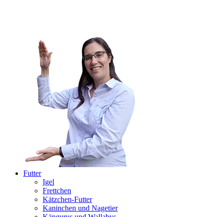
Futter
Igel
Frettchen
Kätzchen-Futter
Kaninchen und Nagetier
Kängurus und Wallabys