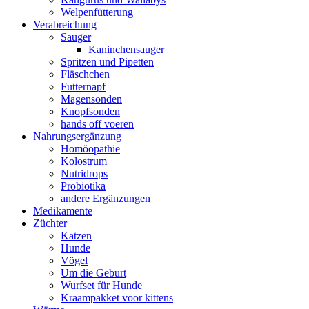
Welpenfütterung
Verabreichung
Sauger
Kaninchensauger
Spritzen und Pipetten
Fläschchen
Futternapf
Magensonden
Knopfsonden
hands off voeren
Nahrungsergänzung
Homöopathie
Kolostrum
Nutridrops
Probiotika
andere Ergänzungen
Medikamente
Züchter
Katzen
Hunde
Vögel
Um die Geburt
Wurfset für Hunde
Kraampakket voor kittens