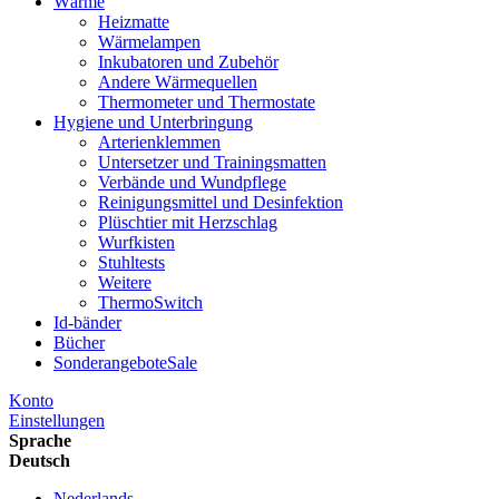
Wärme
Heizmatte
Wärmelampen
Inkubatoren und Zubehör
Andere Wärmequellen
Thermometer und Thermostate
Hygiene und Unterbringung
Arterienklemmen
Untersetzer und Trainingsmatten
Verbände und Wundpflege
Reinigungsmittel und Desinfektion
Plüschtier mit Herzschlag
Wurfkisten
Stuhltests
Weitere
ThermoSwitch
Id-bänder
Bücher
Sonderangebote
Sale
Konto
Einstellungen
Sprache
Deutsch
Nederlands