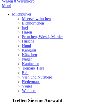
Wagen
0
Warenkorb
Menü
Milchpulver
Meerschweinchen
Eichhörnchen
Igel
Hasen
Frettchen, Wiesel, Marder
Hirsche
Hund
Känguru
Kätzchen
Nager
Kaninchen
Tierpark Tiere
Reh
Vieh und Nutztiere
Fledermaus
Vögel
Wildtiere
Treffen Sie eine Auswahl