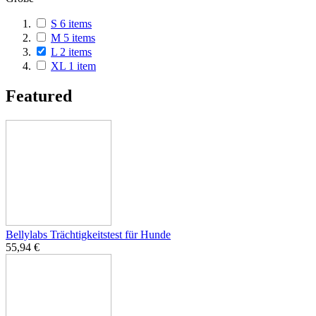
S
6
items
M
5
items
L
2
items
XL
1
item
Featured
Bellylabs Trächtigkeitstest für Hunde
55,94 €