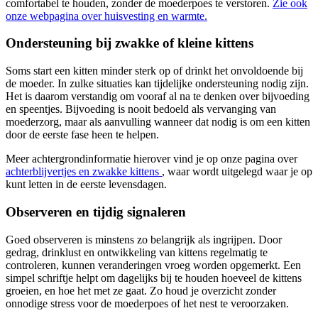
comfortabel te houden, zonder de moederpoes te verstoren.
Zie ook
onze webpagina over huisvesting en warmte.
Ondersteuning bij zwakke of kleine kittens
Soms start een kitten minder sterk op of drinkt het onvoldoende bij
de moeder. In zulke situaties kan tijdelijke ondersteuning nodig zijn.
Het is daarom verstandig om vooraf al na te denken over bijvoeding
en speentjes. Bijvoeding is nooit bedoeld als vervanging van
moederzorg, maar als aanvulling wanneer dat nodig is om een kitten
door de eerste fase heen te helpen.
Meer achtergrondinformatie hierover vind je op onze pagina over
achterblijvertjes en zwakke kittens
, waar wordt uitgelegd waar je op
kunt letten in de eerste levensdagen.
Observeren en tijdig signaleren
Goed observeren is minstens zo belangrijk als ingrijpen. Door
gedrag, drinklust en ontwikkeling van kittens regelmatig te
controleren, kunnen veranderingen vroeg worden opgemerkt. Een
simpel schriftje helpt om dagelijks bij te houden hoeveel de kittens
groeien, en hoe het met ze gaat. Zo houd je overzicht zonder
onnodige stress voor de moederpoes of het nest te veroorzaken.