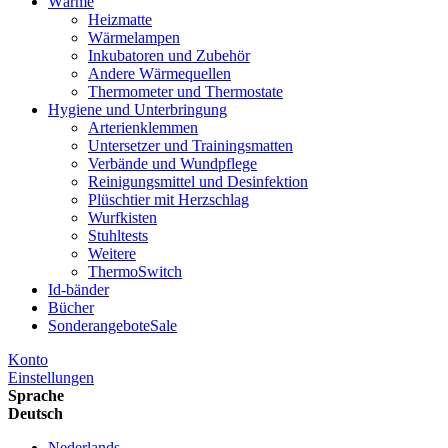
Wärme
Heizmatte
Wärmelampen
Inkubatoren und Zubehör
Andere Wärmequellen
Thermometer und Thermostate
Hygiene und Unterbringung
Arterienklemmen
Untersetzer und Trainingsmatten
Verbände und Wundpflege
Reinigungsmittel und Desinfektion
Plüschtier mit Herzschlag
Wurfkisten
Stuhltests
Weitere
ThermoSwitch
Id-bänder
Bücher
Sonderangebote
Sale
Konto
Einstellungen
Sprache
Deutsch
Nederlands