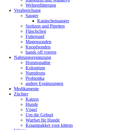
Welpenfütterung
Verabreichung
Sauger
Kaninchensauger
Spritzen und Pipetten
Fläschchen
Futternapf
Magensonden
Knopfsonden
hands off voeren
Nahrungsergänzung
Homöopathie
Kolostrum
Nutridrops
Probiotika
andere Ergänzungen
Medikamente
Züchter
Katzen
Hunde
Vögel
Um die Geburt
Wurfset für Hunde
Kraampakket voor kittens