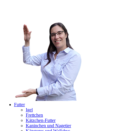
Futter
Igel
Frettchen
Kätzchen-Futter
Kaninchen und Nagetier
Kängurus und Wallabys