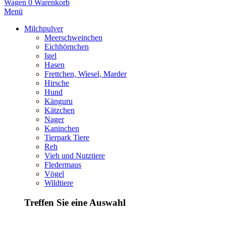
Wagen
0
Warenkorb
Menü
Milchpulver
Meerschweinchen
Eichhörnchen
Igel
Hasen
Frettchen, Wiesel, Marder
Hirsche
Hund
Känguru
Kätzchen
Nager
Kaninchen
Tierpark Tiere
Reh
Vieh und Nutztiere
Fledermaus
Vögel
Wildtiere
Treffen Sie eine Auswahl