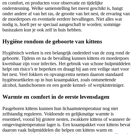
en comfort, en producten voor observatie en tijdelijke
ondersteuning. Welke samenstelling het meest geschikt is, hangt
onder andere af van het ras, de grootte van het nest, de ervaring van
de moederpoes en eventuele eerdere bevallingen. Niet alles wat
nodig is, hoeft per se speciaal aangeschaft te worden; sommige
basiszaken kun je ook zelf in huis hebben.
Hygiëne rondom de geboorte van kittens
Hygiënisch werken is een belangrijk onderdeel van de zorg rond de
geboorte. Tijdens en na de bevalling kunnen kittens en moederpoes
kwetsbaar zijn voor infecties. Het gebruik van schone hulpmiddelen
helpt om risico’s te beperken en draagt bij aan een veilige start voor
het nest. Veel fokkers en opvangcentra nemen daarom standaard
hygiëneartikelen op in hun kraampakket, zoals ontsmettende
alcohol, handschoenen en een goede kennel- of werpkistreiniger.
Warmte en comfort in de eerste levensdagen
Pasgeboren kittens kunnen hun lichaamstemperatuur nog niet
zelfstandig reguleren. Voldoende en gelijkmatige warmte is
essentieel, vooral bij grotere nesten, zwakkere kittens of wanneer de
omgevingstemperatuur lager is. Een kraampakket voor kittens bevat
daarom vaak hulpmiddelen die helpen om kittens warm en