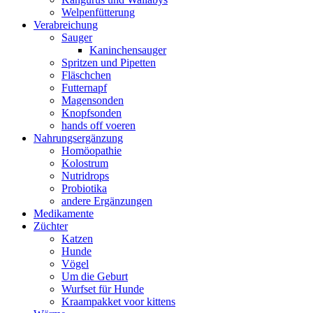
Welpenfütterung
Verabreichung
Sauger
Kaninchensauger
Spritzen und Pipetten
Fläschchen
Futternapf
Magensonden
Knopfsonden
hands off voeren
Nahrungsergänzung
Homöopathie
Kolostrum
Nutridrops
Probiotika
andere Ergänzungen
Medikamente
Züchter
Katzen
Hunde
Vögel
Um die Geburt
Wurfset für Hunde
Kraampakket voor kittens