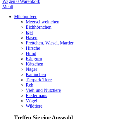
Wagen
0
Warenkorb
Menü
Milchpulver
Meerschweinchen
Eichhörnchen
Igel
Hasen
Frettchen, Wiesel, Marder
Hirsche
Hund
Känguru
Kätzchen
Nager
Kaninchen
Tierpark Tiere
Reh
Vieh und Nutztiere
Fledermaus
Vögel
Wildtiere
Treffen Sie eine Auswahl