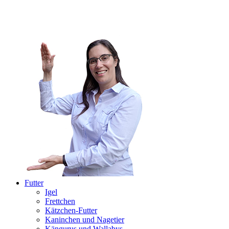
Futter
Igel
Frettchen
Kätzchen-Futter
Kaninchen und Nagetier
Kängurus und Wallabys