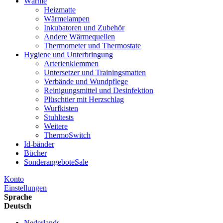
Wärme
Heizmatte
Wärmelampen
Inkubatoren und Zubehör
Andere Wärmequellen
Thermometer und Thermostate
Hygiene und Unterbringung
Arterienklemmen
Untersetzer und Trainingsmatten
Verbände und Wundpflege
Reinigungsmittel und Desinfektion
Plüschtier mit Herzschlag
Wurfkisten
Stuhltests
Weitere
ThermoSwitch
Id-bänder
Bücher
Sonderangebote
Sale
Konto
Einstellungen
Sprache
Deutsch
Nederlands