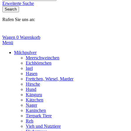
Erweiterte Suche
Search
Rufen Sie uns an:
+31(0)6-245 25 734
Wagen
0
Warenkorb
Menü
Milchpulver
Meerschweinchen
Eichhörnchen
Igel
Hasen
Frettchen, Wiesel, Marder
Hirsche
Hund
Känguru
Kätzchen
Nager
Kaninchen
Tierpark Tiere
Reh
Vieh und Nutztiere