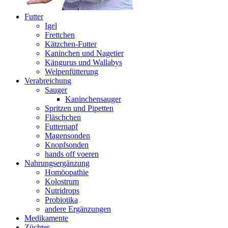
Futter
Igel
Frettchen
Kätzchen-Futter
Kaninchen und Nagetier
Kängurus und Wallabys
Welpenfütterung
Verabreichung
Sauger
Kaninchensauger
Spritzen und Pipetten
Fläschchen
Futternapf
Magensonden
Knopfsonden
hands off voeren
Nahrungsergänzung
Homöopathie
Kolostrum
Nutridrops
Probiotika
andere Ergänzungen
Medikamente
Züchter