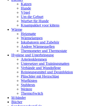
Katzen
Hunde
Vögel
Um die Geburt
Wurfset für Hunde
Kraampakket voor kittens
Wärme
Heizmatte
Wärmelampen
Inkubatoren und Zubehör
Andere Wärmequellen
Thermometer und Thermostate
Hygiene und Unterbringung
Arterienklemmen
Untersetzer und Trainingsmatten
Verbände und Wundpflege
Reinigungsmittel und Desinfektion
Plüschtier mit Herzschlag
Wurfkisten
Stuhltests
Weitere
ThermoSwitch
Id-bänder
Bücher