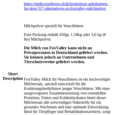
https://melkvoordieren.nl/de/kostenlose-anleitungen-
fur-tiere/317-alternativen-zu-foxvalley-milchpulver
Milchpulver speziell für Waschbären.
Eine Packung enthält 450gr, 1,58kg oder 3,6 kg (8
lbs) Milchpulver.
Die Milch von FoxValley kann nicht an
Privatpersonen in Deutschland geliefert werden.
Sie können jedoch an Unternehmen und
Tierschutzvereine geliefert werden.
Short
Description
FoxValley Milch für Waschbären ist ein hochwertiger
Milchersatz, speziell entwickelt für die
Ernährungsbedürfnisse junger Waschbären. Mit einer
ausgewogenen Zusammensetzung von essentiellen
Proteinen, Fetten und Kohlenhydraten bietet dieser
Milchersatz alle notwendigen Nährstoffe für ein
gesundes Wachstum und eine optimale Entwicklung.
Ideal für Tierpfleger und Rehabilitationszentren, sorgt