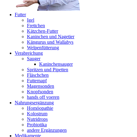
Futter
Igel
Frettchen
Kätzchen-Futter
Kaninchen und Nagetier
Kängurus und Wallabys
Welpenfütterung
Verabreichung
Sauger
Kaninchensauger
Spritzen und Pipetten
Fläschchen
Futternapf
Magensonden
Knopfsonden
hands off voeren
Nahrungsergänzung
Homöopathie
Kolostrum
Nutridrops
Probiotika
andere Ergänzungen
Medikamente