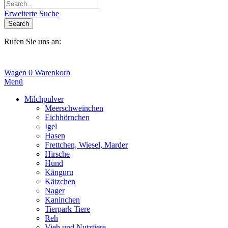
Erweiterte Suche
Search
Rufen Sie uns an:
+31(0)6-245 25 734
Wagen
0
Warenkorb
Menü
Milchpulver
Meerschweinchen
Eichhörnchen
Igel
Hasen
Frettchen, Wiesel, Marder
Hirsche
Hund
Känguru
Kätzchen
Nager
Kaninchen
Tierpark Tiere
Reh
Vieh und Nutztiere