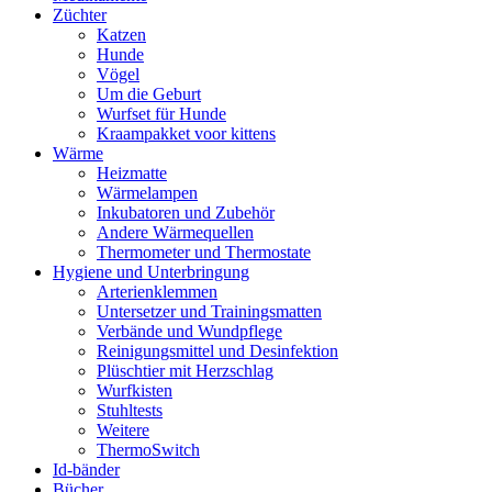
Züchter
Katzen
Hunde
Vögel
Um die Geburt
Wurfset für Hunde
Kraampakket voor kittens
Wärme
Heizmatte
Wärmelampen
Inkubatoren und Zubehör
Andere Wärmequellen
Thermometer und Thermostate
Hygiene und Unterbringung
Arterienklemmen
Untersetzer und Trainingsmatten
Verbände und Wundpflege
Reinigungsmittel und Desinfektion
Plüschtier mit Herzschlag
Wurfkisten
Stuhltests
Weitere
ThermoSwitch
Id-bänder
Bücher