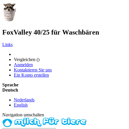
FoxValley 40/25 für Waschbären
Links
Vergleichen (
)
Anmelden
Kontaktieren Sie uns
Ein Konto erstellen
Sprache
Deutsch
Nederlands
English
Navigation umschalten