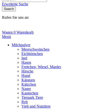
Erweiterte Suche
Search
Rufen Sie uns an:
+31(0)6-245 25 734
Wagen
0
Warenkorb
Menü
Milchpulver
Meerschweinchen
Eichhörnchen
Igel
Hasen
Frettchen, Wiesel, Marder
Hirsche
Hund
Känguru
Kätzchen
Nager
Kaninchen
Tierpark Tiere
Reh
Vieh und Nutztiere