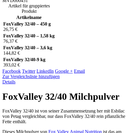
MVD000451
Artikel für gruppiertes
Produkt
Artikelname
FoxValley 32/40 – 450 g
26,75 €
FoxValley 32/40 – 1,58 kg
76,37 €
FoxValley 32/40 – 3,6 kg
144,82 €
FoxValley 32/40-9 kg
393,02 €
Facebook
Twitter
LinkedIn
Google +
Email
Zur Vergleichsliste hinzufügen
Details
FoxValley 32/40 Milchpulver
FoxValley 32/40 ist von seiner Zusammensetzung her mit Esbilac
von Petag vergleichbar, nur dass FoxValley 32/40 rein pflanzliche
Fette enthält.
Dieses Milchpulver von
Fox Valley Animal Nutrition
ist das am