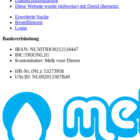
Datenschutzerklärung
Diese Website wurde (teilweise) mit Deepl übersetzt.
Erweiterte Suche
Bestellhistorie
Login
Bankverbindung
IBAN: NL50TRIO0212118447
BIC:TRIONL2U
Kontoinhaber: Melk voor Dieren
HR-Nr. (NL): 53273958
USt-ID: NL002013367B49