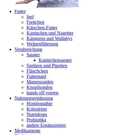
Futter
Igel
Frettchen
Kätzchen-Futter
Kaninchen und Nagetier
Kängurus und Wallabys
Welpenfütterung
Verabreichung
Sauger
Kaninchensauger
Spritzen und Pipetten
Fläschchen
Futternapf
Magensonden
Knopfsonden
hands off voeren
Nahrungsergänzung
Homöopathie
Kolostrum
Nutridrops
Probiotika
andere Ergänzungen
Medikamente