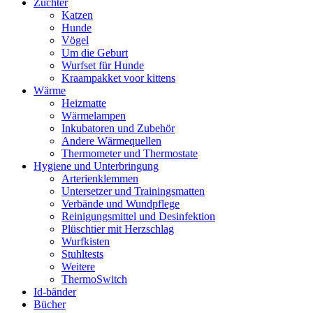
Züchter
Katzen
Hunde
Vögel
Um die Geburt
Wurfset für Hunde
Kraampakket voor kittens
Wärme
Heizmatte
Wärmelampen
Inkubatoren und Zubehör
Andere Wärmequellen
Thermometer und Thermostate
Hygiene und Unterbringung
Arterienklemmen
Untersetzer und Trainingsmatten
Verbände und Wundpflege
Reinigungsmittel und Desinfektion
Plüschtier mit Herzschlag
Wurfkisten
Stuhltests
Weitere
ThermoSwitch
Id-bänder
Bücher