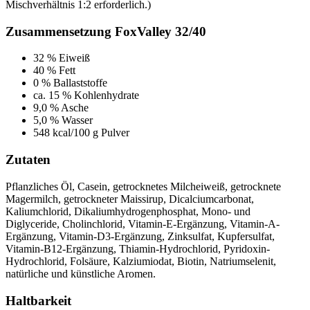
Mischverhältnis 1:2 erforderlich.)
Zusammensetzung FoxValley 32/40
32 % Eiweiß
40 % Fett
0 % Ballaststoffe
ca. 15 % Kohlenhydrate
9,0 % Asche
5,0 % Wasser
548 kcal/100 g Pulver
Zutaten
Pflanzliches Öl, Casein, getrocknetes Milcheiweiß, getrocknete
Magermilch, getrockneter Maissirup, Dicalciumcarbonat,
Kaliumchlorid, Dikaliumhydrogenphosphat, Mono- und
Diglyceride, Cholinchlorid, Vitamin-E-Ergänzung, Vitamin-A-
Ergänzung, Vitamin-D3-Ergänzung, Zinksulfat, Kupfersulfat,
Vitamin-B12-Ergänzung, Thiamin-Hydrochlorid, Pyridoxin-
Hydrochlorid, Folsäure, Kalziumiodat, Biotin, Natriumselenit,
natürliche und künstliche Aromen.
Haltbarkeit