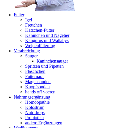
Futter
Igel
Frettchen
Kätzchen-Futter
Kaninchen und Nagetier
Kängurus und Wallabys
Welpenfütterung
Verabreichung
Sauger
Kaninchensauger
Spritzen und Pipetten
Fläschchen
Futternapf
Magensonden
Knopfsonden
hands off voeren
Nahrungsergänzung
Homöopathie
Kolostrum
Nutridrops
Probiotika
andere Ergänzungen
Medikamente