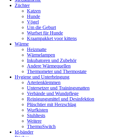
Züchter
Katzen
Hunde
Vögel
Um die Geburt
Wurfset für Hunde
Kraampakket voor kittens
Wärme
Heizmatte
Wärmelampen
Inkubatoren und Zubehör
Andere Wärmequellen
Thermometer und Thermostate
Hygiene und Unterbringung
Arterienklemmen
Untersetzer und Trainingsmatten
Verbände und Wundpflege
Reinigungsmittel und Desinfektion
Plüschtier mit Herzschlag
Wurfkisten
Stuhltests
Weitere
ThermoSwitch
Id-bänder