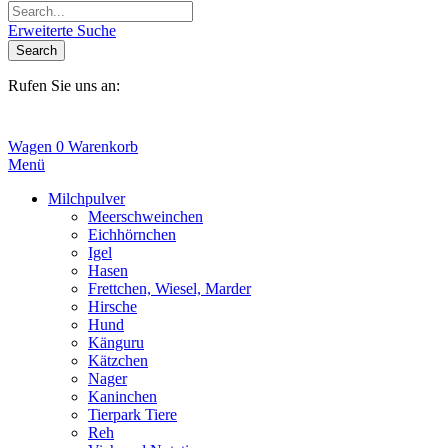
Erweiterte Suche
Search
Rufen Sie uns an:
+31(0)6-245 25 734
Wagen
0
Warenkorb
Menü
Milchpulver
Meerschweinchen
Eichhörnchen
Igel
Hasen
Frettchen, Wiesel, Marder
Hirsche
Hund
Känguru
Kätzchen
Nager
Kaninchen
Tierpark Tiere
Reh