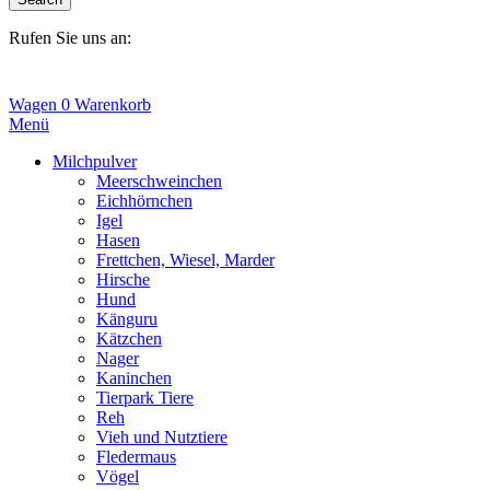
Rufen Sie uns an:
+31(0)6-245 25 734
Wagen
0
Warenkorb
Menü
Milchpulver
Meerschweinchen
Eichhörnchen
Igel
Hasen
Frettchen, Wiesel, Marder
Hirsche
Hund
Känguru
Kätzchen
Nager
Kaninchen
Tierpark Tiere
Reh
Vieh und Nutztiere
Fledermaus
Vögel