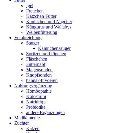
Futter
Igel
Frettchen
Kätzchen-Futter
Kaninchen und Nagetier
Kängurus und Wallabys
Welpenfütterung
Verabreichung
Sauger
Kaninchensauger
Spritzen und Pipetten
Fläschchen
Futternapf
Magensonden
Knopfsonden
hands off voeren
Nahrungsergänzung
Homöopathie
Kolostrum
Nutridrops
Probiotika
andere Ergänzungen
Medikamente
Züchter
Katzen