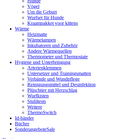
Hunde
Vögel
Um die Geburt
Wurfset für Hunde
Kraampakket voor kittens
Wärme
Heizmatte
Wärmelampen
Inkubatoren und Zubehör
Andere Wärmequellen
Thermometer und Thermostate
Hygiene und Unterbringung
Arterienklemmen
Untersetzer und Trainingsmatten
Verbände und Wundpflege
Reinigungsmittel und Desinfektion
Plüschtier mit Herzschlag
Wurfkisten
Stuhltests
Weitere
ThermoSwitch
Id-bänder
Bücher
Sonderangebote
Sale