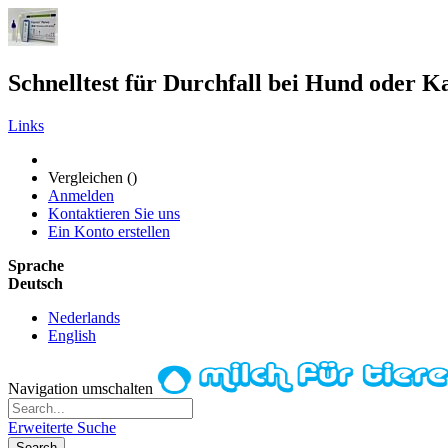
Schnelltest für Durchfall bei Hund oder Ka
Links
Vergleichen (
)
Anmelden
Kontaktieren Sie uns
Ein Konto erstellen
Sprache
Deutsch
Nederlands
English
Navigation umschalten
Erweiterte Suche
Search