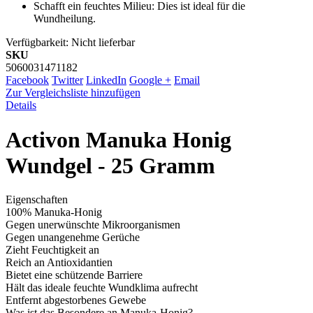
Schafft ein feuchtes Milieu: Dies ist ideal für die
Wundheilung.
Verfügbarkeit:
Nicht lieferbar
SKU
5060031471182
Facebook
Twitter
LinkedIn
Google +
Email
Zur Vergleichsliste hinzufügen
Details
Activon Manuka Honig
Wundgel - 25 Gramm
Eigenschaften
100% Manuka-Honig
Gegen unerwünschte Mikroorganismen
Gegen unangenehme Gerüche
Zieht Feuchtigkeit an
Reich an Antioxidantien
Bietet eine schützende Barriere
Hält das ideale feuchte Wundklima aufrecht
Entfernt abgestorbenes Gewebe
Was ist das Besondere an Manuka-Honig?