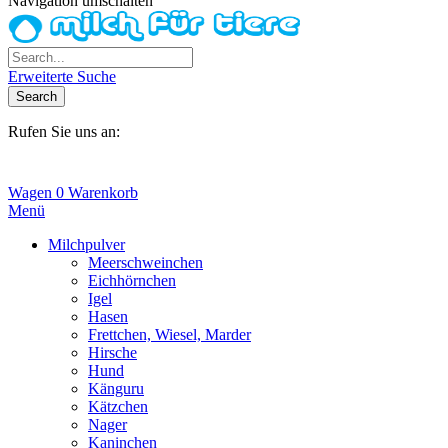
Navigation umschalten
Erweiterte Suche
Search
Rufen Sie uns an:
+31(0)6-245 25 734
Wagen
0
Warenkorb
Menü
Milchpulver
Meerschweinchen
Eichhörnchen
Igel
Hasen
Frettchen, Wiesel, Marder
Hirsche
Hund
Känguru
Kätzchen
Nager
Kaninchen