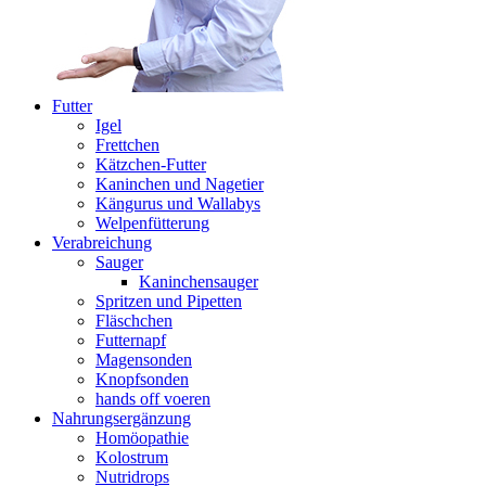
Futter
Igel
Frettchen
Kätzchen-Futter
Kaninchen und Nagetier
Kängurus und Wallabys
Welpenfütterung
Verabreichung
Sauger
Kaninchensauger
Spritzen und Pipetten
Fläschchen
Futternapf
Magensonden
Knopfsonden
hands off voeren
Nahrungsergänzung
Homöopathie
Kolostrum
Nutridrops