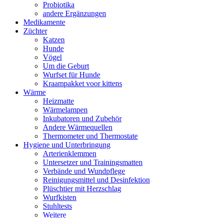
Probiotika
andere Ergänzungen
Medikamente
Züchter
Katzen
Hunde
Vögel
Um die Geburt
Wurfset für Hunde
Kraampakket voor kittens
Wärme
Heizmatte
Wärmelampen
Inkubatoren und Zubehör
Andere Wärmequellen
Thermometer und Thermostate
Hygiene und Unterbringung
Arterienklemmen
Untersetzer und Trainingsmatten
Verbände und Wundpflege
Reinigungsmittel und Desinfektion
Plüschtier mit Herzschlag
Wurfkisten
Stuhltests
Weitere