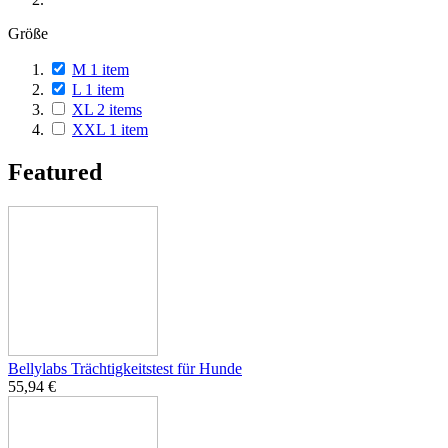
Größe
M
1
item
L
1
item
XL
2
items
XXL
1
item
Featured
Bellylabs Trächtigkeitstest für Hunde
55,94 €