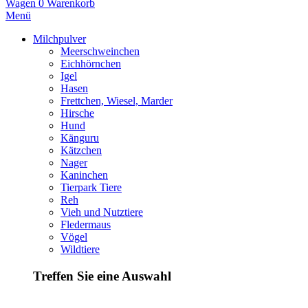
Wagen
0
Warenkorb
Menü
Milchpulver
Meerschweinchen
Eichhörnchen
Igel
Hasen
Frettchen, Wiesel, Marder
Hirsche
Hund
Känguru
Kätzchen
Nager
Kaninchen
Tierpark Tiere
Reh
Vieh und Nutztiere
Fledermaus
Vögel
Wildtiere
Treffen Sie eine Auswahl