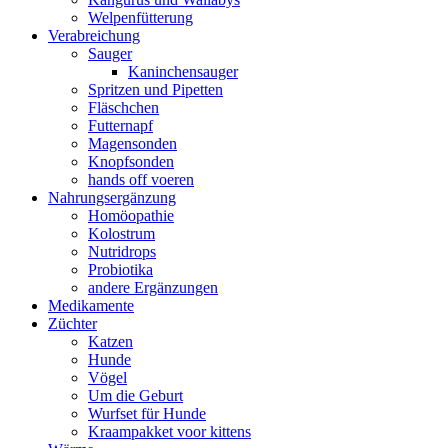
Welpenfütterung
Verabreichung
Sauger
Kaninchensauger
Spritzen und Pipetten
Fläschchen
Futternapf
Magensonden
Knopfsonden
hands off voeren
Nahrungsergänzung
Homöopathie
Kolostrum
Nutridrops
Probiotika
andere Ergänzungen
Medikamente
Züchter
Katzen
Hunde
Vögel
Um die Geburt
Wurfset für Hunde
Kraampakket voor kittens