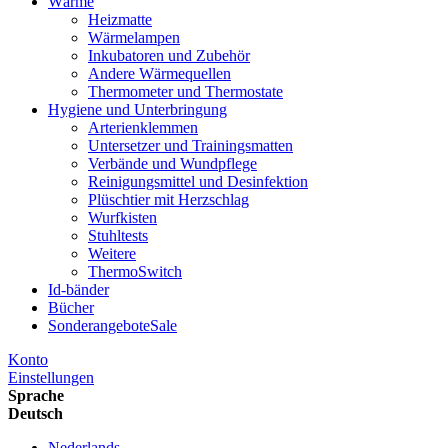
Wärme
Heizmatte
Wärmelampen
Inkubatoren und Zubehör
Andere Wärmequellen
Thermometer und Thermostate
Hygiene und Unterbringung
Arterienklemmen
Untersetzer und Trainingsmatten
Verbände und Wundpflege
Reinigungsmittel und Desinfektion
Plüschtier mit Herzschlag
Wurfkisten
Stuhltests
Weitere
ThermoSwitch
Id-bänder
Bücher
Sonderangebote
Sale
Konto
Einstellungen
Sprache
Deutsch
Nederlands