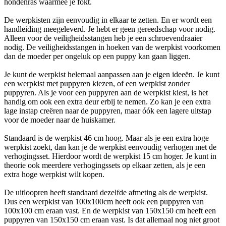
hondenras waarmee je fokt.
De werpkisten zijn eenvoudig in elkaar te zetten. En er wordt een
handleiding meegeleverd. Je hebt er geen gereedschap voor nodig.
Alleen voor de veiligheidsstangen heb je een schroevendraaier
nodig. De veiligheidsstangen in hoeken van de werpkist voorkomen
dan de moeder per ongeluk op een puppy kan gaan liggen.
Je kunt de werpkist helemaal aanpassen aan je eigen ideeën. Je kunt
een werpkist met puppyren kiezen, of een werpkist zonder
puppyren. Als je voor een puppyren aan de werpkist kiest, is het
handig om ook een extra deur erbij te nemen. Zo kan je een extra
lage instap creëren naar de puppyren, maar óók een lagere uitstap
voor de moeder naar de huiskamer.
Standaard is de werpkist 46 cm hoog. Maar als je een extra hoge
werpkist zoekt, dan kan je de werpkist eenvoudig verhogen met de
verhogingsset. Hierdoor wordt de werpkist 15 cm hoger. Je kunt in
theorie ook meerdere verhogingssets op elkaar zetten, als je een
extra hoge werpkist wilt kopen.
De uitloopren heeft standaard dezelfde afmeting als de werpkist.
Dus een werpkist van 100x100cm heeft ook een puppyren van
100x100 cm eraan vast. En de werpkist van 150x150 cm heeft een
puppyren van 150x150 cm eraan vast. Is dat allemaal nog niet groot