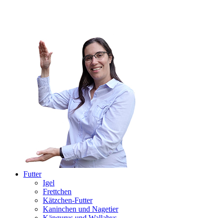
Futter
Igel
Frettchen
Kätzchen-Futter
Kaninchen und Nagetier
Kängurus und Wallabys