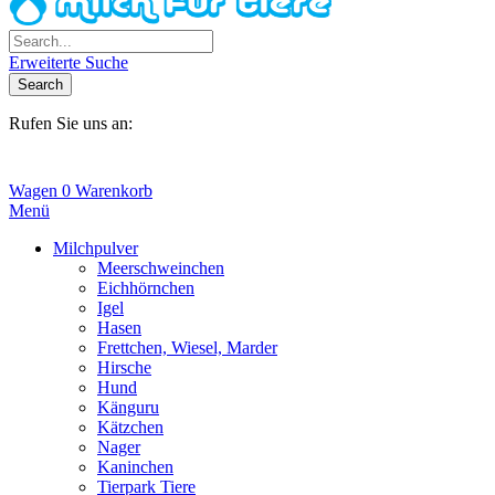
Erweiterte Suche
Search
Rufen Sie uns an:
+31(0)6-245 25 734
Wagen
0
Warenkorb
Menü
Milchpulver
Meerschweinchen
Eichhörnchen
Igel
Hasen
Frettchen, Wiesel, Marder
Hirsche
Hund
Känguru
Kätzchen
Nager
Kaninchen
Tierpark Tiere