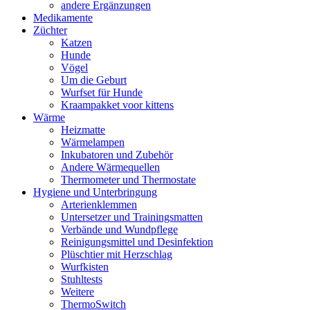
andere Ergänzungen
Medikamente
Züchter
Katzen
Hunde
Vögel
Um die Geburt
Wurfset für Hunde
Kraampakket voor kittens
Wärme
Heizmatte
Wärmelampen
Inkubatoren und Zubehör
Andere Wärmequellen
Thermometer und Thermostate
Hygiene und Unterbringung
Arterienklemmen
Untersetzer und Trainingsmatten
Verbände und Wundpflege
Reinigungsmittel und Desinfektion
Plüschtier mit Herzschlag
Wurfkisten
Stuhltests
Weitere
ThermoSwitch