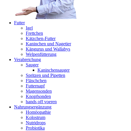
Futter
Igel
Frettchen
Kätzchen-Futter
Kaninchen und Nagetier
Kängurus und Wallabys
Welpenfütterung
Verabreichung
Sauger
Kaninchensauger
Spritzen und Pipetten
Fläschchen
Futternapf
Magensonden
Knopfsonden
hands off voeren
Nahrungsergänzung
Homöopathie
Kolostrum
Nutridrops
Probiotika