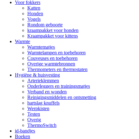
Voor fokkers
Katten
Honden
Vogels
Rondom geboorte
kraampakket voor honden
Kraampakket voor kittens
Warmte
Warmtematjes
Warmtelampen en toebehoren
Couveuses en toebehoren
Overige warmtebronnen
Thermometers en thermostaten
Hygiëne & huisvesting
Arterieklemmen
Onderleggers en trainingsmatjes
Verband en wonden
Reinigingsmiddelen en ontsmetting
hartslag knuffels
Werpkisten
Testen
Overig
ThermoSwitch
id-bandjes
Boeken