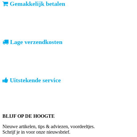
Gemakkelijk betalen
vooruitbetalen of iDeal, mrCash, Sofort en Paypal
Zodra uw betaling is ontvangen, sturen wij u de bestelling.
Lage verzendkosten
geen verrassingen achteraf
Nederland: €4,95 | België: €7,95 | Europa: vanaf €13,00
Uitstekende service
ouderwets kennis van zaken
We weten hoe het is om een jong groot te brengen. Ook buiten
kantoortijden staan we voor u klaar.
BLIJF OP DE HOOGTE
Nieuwe artikelen, tips & adviezen, voordeeltjes.
Schrijf je in voor onze nieuwsbrief.