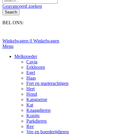
Geavanceerd zoeken
Search
BEL ONS:
+31(0)6-245 25 734
Winkelwagen
0
Winkelwagen
Menu
Melkpoeder
Cavia
Eekhoorn
Egel
Haas
Fret en marterachtigen
Hert
Hond
Kangoeroe
Kat
Knaagdieren
Konijn
Parkdieren
Ree
Vee en boerderijdieren