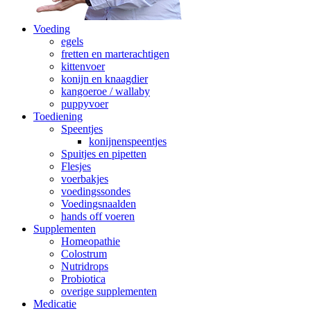
Voeding
egels
fretten en marterachtigen
kittenvoer
konijn en knaagdier
kangoeroe / wallaby
puppyvoer
Toediening
Speentjes
konijnenspeentjes
Spuitjes en pipetten
Flesjes
voerbakjes
voedingssondes
Voedingsnaalden
hands off voeren
Supplementen
Homeopathie
Colostrum
Nutridrops
Probiotica
overige supplementen
Medicatie