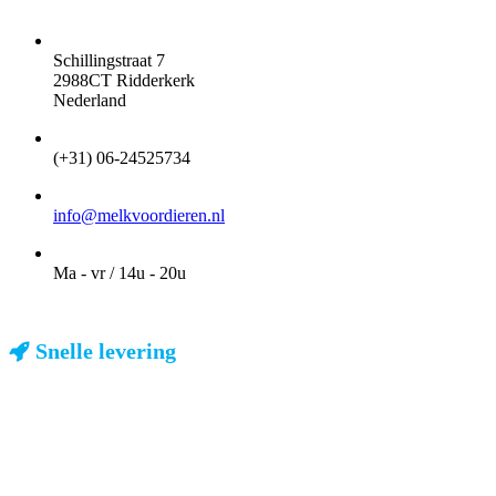
ADRES
Schillingstraat 7
2988CT Ridderkerk
Nederland
TELEFOON
(+31) 06-24525734
EMAIL
info@melkvoordieren.nl
OPENINGSTIJDEN VOOR AFHALEN
Ma - vr / 14u - 20u
Snelle levering
ma-vr: voor 23u besteld, dezelfde dag verzonden
We weten dat u haast heeft. Doordeweeks kunt u het pakketje de
volgende dag al verwachten. Ook in België!