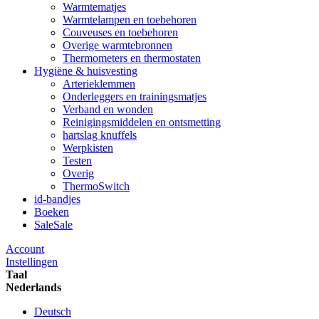
Warmtematjes
Warmtelampen en toebehoren
Couveuses en toebehoren
Overige warmtebronnen
Thermometers en thermostaten
Hygiëne & huisvesting
Arterieklemmen
Onderleggers en trainingsmatjes
Verband en wonden
Reinigingsmiddelen en ontsmetting
hartslag knuffels
Werpkisten
Testen
Overig
ThermoSwitch
id-bandjes
Boeken
Sale
Sale
Account
Instellingen
Taal
Nederlands
Deutsch