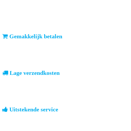
ma-vr: voor 23u besteld, dezelfde dag verzonden
We weten dat u haast heeft. Doordeweeks kunt u het pakketje de
volgende dag al verwachten. Ook in België!
Gemakkelijk betalen
vooruitbetalen of iDeal, mrCash, Sofort en Paypal
Zodra uw betaling is ontvangen, sturen wij u de bestelling.
Lage verzendkosten
geen verrassingen achteraf
Nederland: €4,95 | België: €7,95 | Europa: vanaf €13,00
Uitstekende service
ouderwets kennis van zaken
We weten hoe het is om een jong groot te brengen. Ook buiten
kantoortijden staan we voor u klaar.