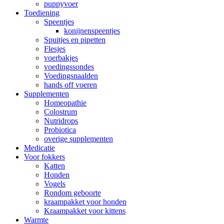
puppyvoer
Toediening
Speentjes
konijnenspeentjes
Spuitjes en pipetten
Flesjes
voerbakjes
voedingssondes
Voedingsnaalden
hands off voeren
Supplementen
Homeopathie
Colostrum
Nutridrops
Probiotica
overige supplementen
Medicatie
Voor fokkers
Katten
Honden
Vogels
Rondom geboorte
kraampakket voor honden
Kraampakket voor kittens
Warmte