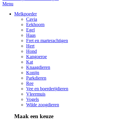
Menu
Melkpoeder
Cavia
Eekhoorn
Egel
Haas
Fret en marterachtigen
Hert
Hond
Kangoeroe
Kat
Knaagdieren
Konijn
Parkdieren
Ree
Vee en boerderijdieren
Vleermuis
Vogels
Wilde zoogdieren
Maak een keuze