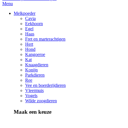
Menu
Melkpoeder
Cavia
Eekhoorn
Egel
Haas
Fret en marterachtigen
Hert
Hond
Kangoeroe
Kat
Knaagdieren
Konijn
Parkdieren
Ree
Vee en boerderijdieren
Vleermuis
Vogels
Wilde zoogdieren
Maak een keuze