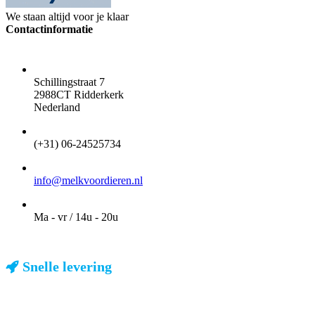
We staan altijd voor je klaar
Contactinformatie
ADRES
Schillingstraat 7
2988CT Ridderkerk
Nederland
TELEFOON
(+31) 06-24525734
EMAIL
info@melkvoordieren.nl
OPENINGSTIJDEN VOOR AFHALEN
Ma - vr / 14u - 20u
Snelle levering
ma-vr: voor 23u besteld, dezelfde dag verzonden
We weten dat u haast heeft. Doordeweeks kunt u het pakketje de