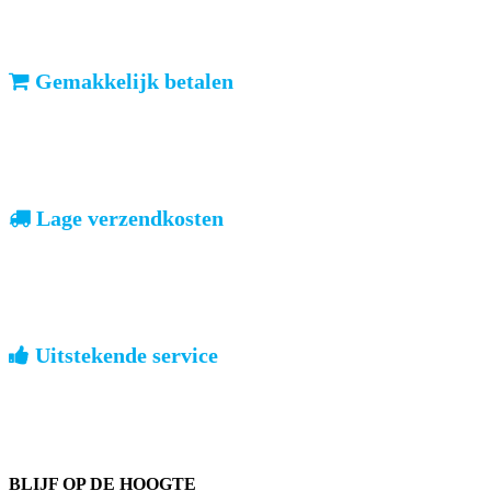
volgende dag al verwachten. Ook in België!
Gemakkelijk betalen
vooruitbetalen of iDeal, mrCash, Sofort en Paypal
Zodra uw betaling is ontvangen, sturen wij u de bestelling.
Lage verzendkosten
geen verrassingen achteraf
Nederland: €4,95 | België: €7,95 | Europa: vanaf €13,00
Uitstekende service
ouderwets kennis van zaken
We weten hoe het is om een jong groot te brengen. Ook buiten
kantoortijden staan we voor u klaar.
BLIJF OP DE HOOGTE