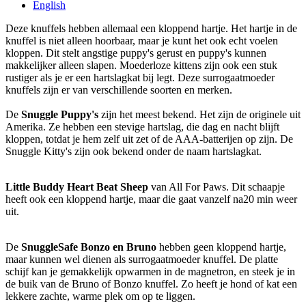
English
Deze knuffels hebben allemaal een kloppend hartje. Het hartje in de
knuffel is niet alleen hoorbaar, maar je kunt het ook echt voelen
kloppen. Dit stelt angstige puppy's gerust en puppy's kunnen
makkelijker alleen slapen. Moederloze kittens zijn ook een stuk
rustiger als je er een hartslagkat bij legt. Deze surrogaatmoeder
knuffels zijn er van verschillende soorten en merken.
De
Snuggle Puppy's
zijn het meest bekend. Het zijn de originele uit
Amerika. Ze hebben een stevige hartslag, die dag en nacht blijft
kloppen, totdat je hem zelf uit zet of de AAA-batterijen op zijn. De
Snuggle Kitty's zijn ook bekend onder de naam hartslagkat.
Little Buddy Heart Beat Sheep
van All For Paws. Dit schaapje
heeft ook een kloppend hartje, maar die gaat vanzelf na20 min weer
uit.
De
SnuggleSafe Bonzo en Bruno
hebben geen kloppend hartje,
maar kunnen wel dienen als surrogaatmoeder knuffel. De platte
schijf kan je gemakkelijk opwarmen in de magnetron, en steek je in
de buik van de Bruno of Bonzo knuffel. Zo heeft je hond of kat een
lekkere zachte, warme plek om op te liggen.