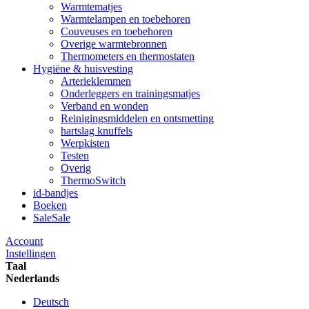
Warmtematjes
Warmtelampen en toebehoren
Couveuses en toebehoren
Overige warmtebronnen
Thermometers en thermostaten
Hygiëne & huisvesting
Arterieklemmen
Onderleggers en trainingsmatjes
Verband en wonden
Reinigingsmiddelen en ontsmetting
hartslag knuffels
Werpkisten
Testen
Overig
ThermoSwitch
id-bandjes
Boeken
Sale
Sale
Account
Instellingen
Taal
Nederlands
Deutsch