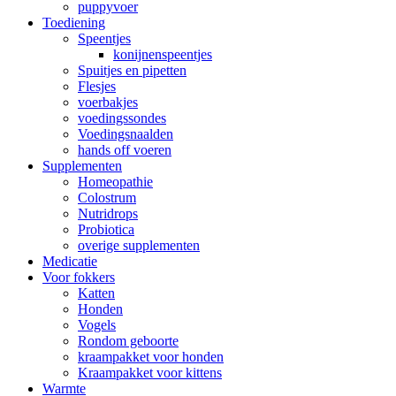
puppyvoer
Toediening
Speentjes
konijnenspeentjes
Spuitjes en pipetten
Flesjes
voerbakjes
voedingssondes
Voedingsnaalden
hands off voeren
Supplementen
Homeopathie
Colostrum
Nutridrops
Probiotica
overige supplementen
Medicatie
Voor fokkers
Katten
Honden
Vogels
Rondom geboorte
kraampakket voor honden
Kraampakket voor kittens
Warmte