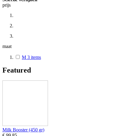
prijs
maat
M
3
items
Featured
Milk Booster (450 gr)
€ 99,85