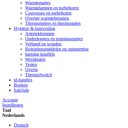
Warmtematjes
Warmtelampen en toebehoren
Couveuses en toebehoren
Overige warmtebronnen
Thermometers en thermostaten
Hygiëne & huisvesting
Arterieklemmen
Onderleggers en trainingsmatjes
Verband en wonden
Reinigingsmiddelen en ontsmetting
hartslag knuffels
Werpkisten
Testen
Overig
ThermoSwitch
id-bandjes
Boeken
Sale
Sale
Account
Instellingen
Taal
Nederlands
Deutsch