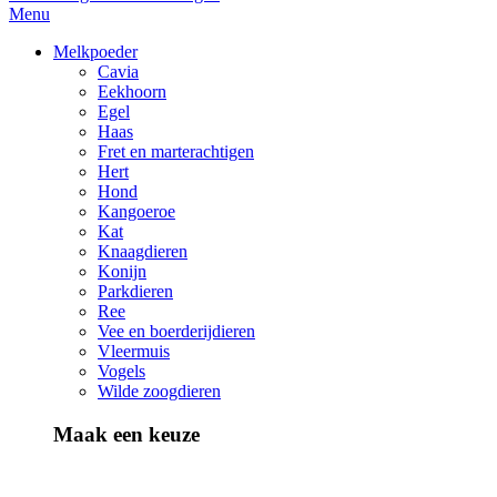
Menu
Melkpoeder
Cavia
Eekhoorn
Egel
Haas
Fret en marterachtigen
Hert
Hond
Kangoeroe
Kat
Knaagdieren
Konijn
Parkdieren
Ree
Vee en boerderijdieren
Vleermuis
Vogels
Wilde zoogdieren
Maak een keuze