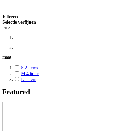
Filteren
Selectie verfijnen
prijs
maat
S
2
items
M
4
items
L
1
item
Featured