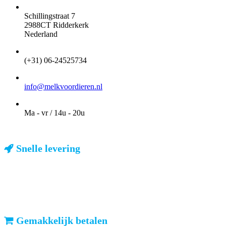
ADRES
Schillingstraat 7
2988CT Ridderkerk
Nederland
TELEFOON
(+31) 06-24525734
EMAIL
info@melkvoordieren.nl
OPENINGSTIJDEN VOOR AFHALEN
Ma - vr / 14u - 20u
Snelle levering
ma-vr: voor 23u besteld, dezelfde dag verzonden
We weten dat u haast heeft. Doordeweeks kunt u het pakketje de
volgende dag al verwachten. Ook in België!
Gemakkelijk betalen