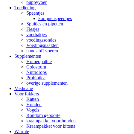
puppyvoer
Toediening
Speentjes
konijnenspeentjes
Spuitjes en pipetten
Flesjes
voerbakjes
voedingssondes
Voedingsnaalden
hands off voeren
Supplementen
Homeopathie
Colostrum
Nutridrops
Probiotica
overige supplementen
Medicatie
Voor fokkers
Katten
Honden
Vogels
Rondom geboorte
kraampakket voor honden
Kraampakket voor kittens
Warmte