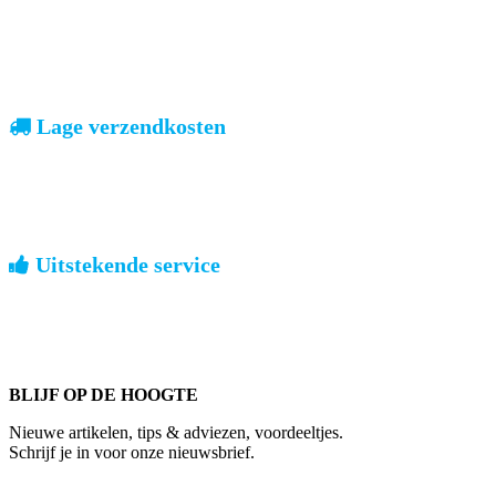
vooruitbetalen of iDeal, mrCash, Sofort en Paypal
Zodra uw betaling is ontvangen, sturen wij u de bestelling.
Lage verzendkosten
geen verrassingen achteraf
Nederland: €4,95 | België: €7,95 | Europa: vanaf €13,00
Uitstekende service
ouderwets kennis van zaken
We weten hoe het is om een jong groot te brengen. Ook buiten
kantoortijden staan we voor u klaar.
BLIJF OP DE HOOGTE
Nieuwe artikelen, tips & adviezen, voordeeltjes.
Schrijf je in voor onze nieuwsbrief.