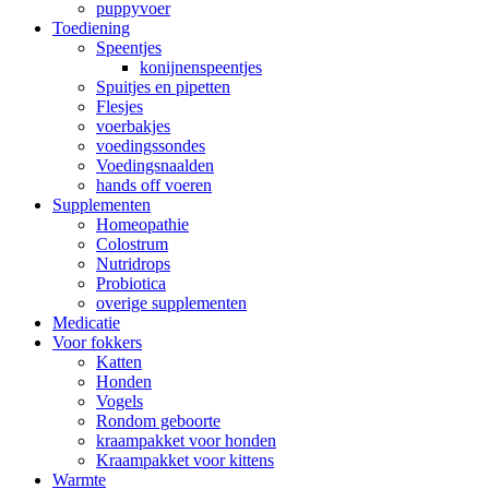
puppyvoer
Toediening
Speentjes
konijnenspeentjes
Spuitjes en pipetten
Flesjes
voerbakjes
voedingssondes
Voedingsnaalden
hands off voeren
Supplementen
Homeopathie
Colostrum
Nutridrops
Probiotica
overige supplementen
Medicatie
Voor fokkers
Katten
Honden
Vogels
Rondom geboorte
kraampakket voor honden
Kraampakket voor kittens
Warmte