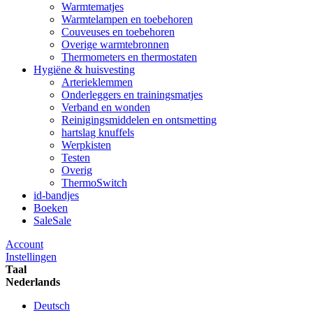
Warmtematjes
Warmtelampen en toebehoren
Couveuses en toebehoren
Overige warmtebronnen
Thermometers en thermostaten
Hygiëne & huisvesting
Arterieklemmen
Onderleggers en trainingsmatjes
Verband en wonden
Reinigingsmiddelen en ontsmetting
hartslag knuffels
Werpkisten
Testen
Overig
ThermoSwitch
id-bandjes
Boeken
Sale
Sale
Account
Instellingen
Taal
Nederlands
Deutsch