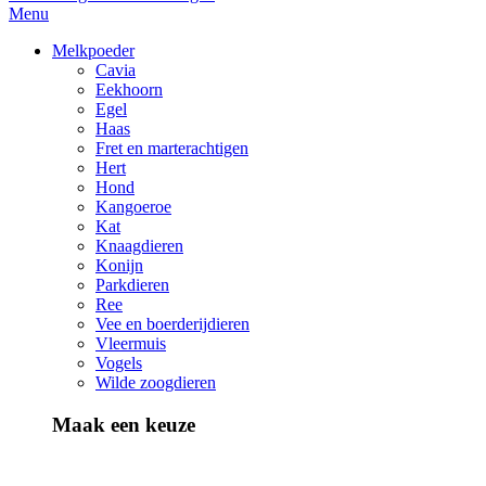
Menu
Melkpoeder
Cavia
Eekhoorn
Egel
Haas
Fret en marterachtigen
Hert
Hond
Kangoeroe
Kat
Knaagdieren
Konijn
Parkdieren
Ree
Vee en boerderijdieren
Vleermuis
Vogels
Wilde zoogdieren
Maak een keuze