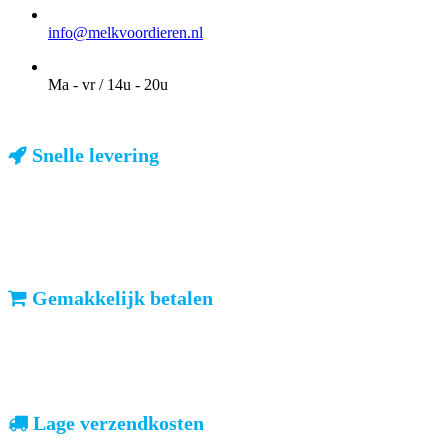
EMAIL
info@melkvoordieren.nl
OPENINGSTIJDEN VOOR AFHALEN
Ma - vr / 14u - 20u
Snelle levering
ma-vr: voor 23u besteld, dezelfde dag verzonden
We weten dat u haast heeft. Doordeweeks kunt u het pakketje de
volgende dag al verwachten. Ook in België!
Gemakkelijk betalen
vooruitbetalen of iDeal, mrCash, Sofort en Paypal
Zodra uw betaling is ontvangen, sturen wij u de bestelling.
Lage verzendkosten