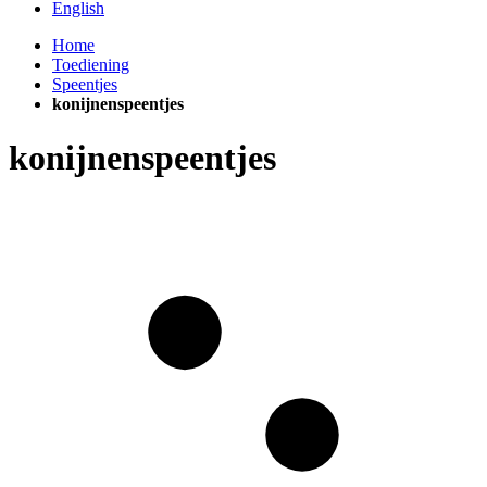
English
Home
Toediening
Speentjes
konijnenspeentjes
konijnenspeentjes