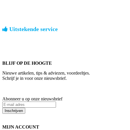
geen verrassingen achteraf
Nederland: €4,95 | België: €7,95 | Europa: vanaf €13,00
Uitstekende service
ouderwets kennis van zaken
We weten hoe het is om een jong groot te brengen. Ook buiten
kantoortijden staan we voor u klaar.
BLIJF OP DE HOOGTE
Nieuwe artikelen, tips & adviezen, voordeeltjes.
Schrijf je in voor onze nieuwsbrief.
Abonneer u op onze nieuwsbrief
Inschrijven
MIJN ACCOUNT