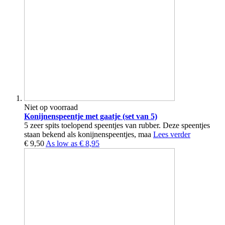
Niet op voorraad
Konijnenspeentje met gaatje (set van 5)
5 zeer spits toelopend speentjes van rubber. Deze speentjes
staan bekend als konijnenspeentjes, maa
Lees verder
€ 9,50
As low as
€ 8,95