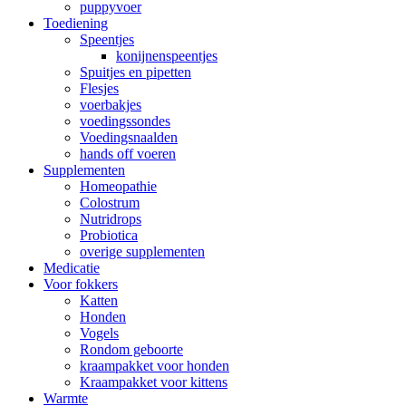
puppyvoer
Toediening
Speentjes
konijnenspeentjes
Spuitjes en pipetten
Flesjes
voerbakjes
voedingssondes
Voedingsnaalden
hands off voeren
Supplementen
Homeopathie
Colostrum
Nutridrops
Probiotica
overige supplementen
Medicatie
Voor fokkers
Katten
Honden
Vogels
Rondom geboorte
kraampakket voor honden
Kraampakket voor kittens
Warmte