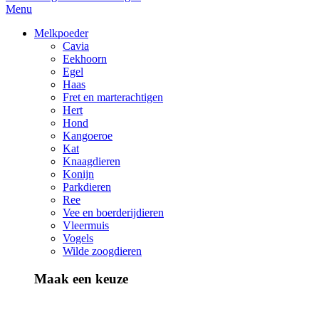
Menu
Melkpoeder
Cavia
Eekhoorn
Egel
Haas
Fret en marterachtigen
Hert
Hond
Kangoeroe
Kat
Knaagdieren
Konijn
Parkdieren
Ree
Vee en boerderijdieren
Vleermuis
Vogels
Wilde zoogdieren
Maak een keuze