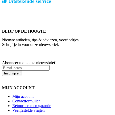
Uitstekende service
ouderwets kennis van zaken
We weten hoe het is om een jong groot te brengen. Ook buiten
kantoortijden staan we voor u klaar.
BLIJF OP DE HOOGTE
Nieuwe artikelen, tips & adviezen, voordeeltjes.
Schrijf je in voor onze nieuwsbrief.
Abonneer u op onze nieuwsbrief
Inschrijven
MIJN ACCOUNT
Mijn account
Contactformulier
Retourneren en garantie
Veelgestelde vragen