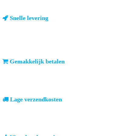
Snelle levering
ma-vr: voor 23u besteld, dezelfde dag verzonden
We weten dat u haast heeft. Doordeweeks kunt u het pakketje de
volgende dag al verwachten. Ook in België!
Gemakkelijk betalen
vooruitbetalen of iDeal, mrCash, Sofort en Paypal
Zodra uw betaling is ontvangen, sturen wij u de bestelling.
Lage verzendkosten
geen verrassingen achteraf
Nederland: €4,95 | België: €7,95 | Europa: vanaf €13,00