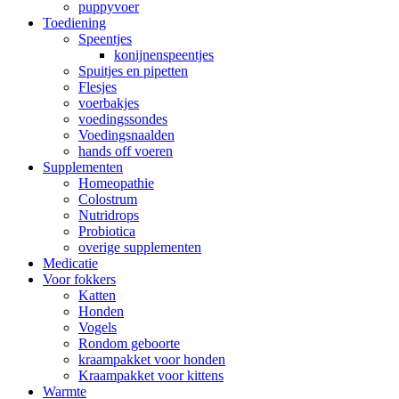
puppyvoer
Toediening
Speentjes
konijnenspeentjes
Spuitjes en pipetten
Flesjes
voerbakjes
voedingssondes
Voedingsnaalden
hands off voeren
Supplementen
Homeopathie
Colostrum
Nutridrops
Probiotica
overige supplementen
Medicatie
Voor fokkers
Katten
Honden
Vogels
Rondom geboorte
kraampakket voor honden
Kraampakket voor kittens
Warmte