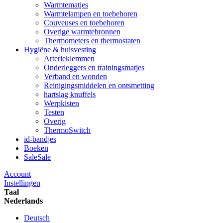
Warmtematjes
Warmtelampen en toebehoren
Couveuses en toebehoren
Overige warmtebronnen
Thermometers en thermostaten
Hygiëne & huisvesting
Arterieklemmen
Onderleggers en trainingsmatjes
Verband en wonden
Reinigingsmiddelen en ontsmetting
hartslag knuffels
Werpkisten
Testen
Overig
ThermoSwitch
id-bandjes
Boeken
Sale
Sale
Account
Instellingen
Taal
Nederlands
Deutsch