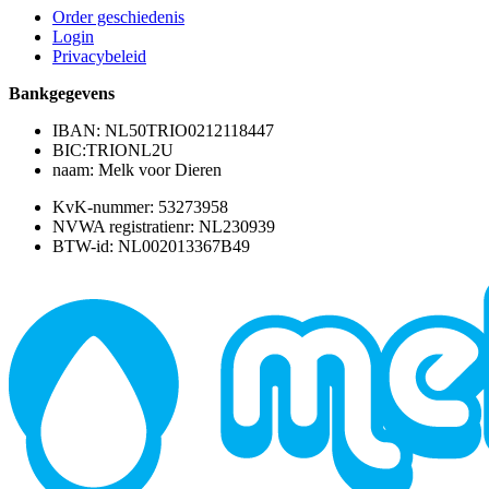
Order geschiedenis
Login
Privacybeleid
Bankgegevens
IBAN: NL50TRIO0212118447
BIC:TRIONL2U
naam: Melk voor Dieren
KvK-nummer: 53273958
NVWA registratienr: NL230939
BTW-id: NL002013367B49