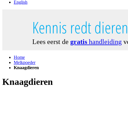
English
Kennis redt diere
Lees eerst de
gratis
handleiding
vo
Home
Melkpoeder
Knaagdieren
Knaagdieren