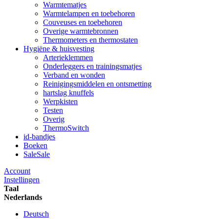
Warmtematjes
Warmtelampen en toebehoren
Couveuses en toebehoren
Overige warmtebronnen
Thermometers en thermostaten
Hygiëne & huisvesting
Arterieklemmen
Onderleggers en trainingsmatjes
Verband en wonden
Reinigingsmiddelen en ontsmetting
hartslag knuffels
Werpkisten
Testen
Overig
ThermoSwitch
id-bandjes
Boeken
Sale
Sale
Account
Instellingen
Taal
Nederlands
Deutsch