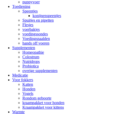
puppyvoer
Toediening
Speentjes
konijnenspeentjes
Spuitjes en pipetten
Flesjes
voerbakjes
voedingssondes
Voedingsnaalden
hands off voeren
Supplementen
Homeopathie
Colostrum
Nutridrops
Probiotica
overige supplementen
Medicatie
Voor fokkers
Katten
Honden
Vogels
Rondom geboorte
kraampakket voor honden
Kraampakket voor kittens
Warmte