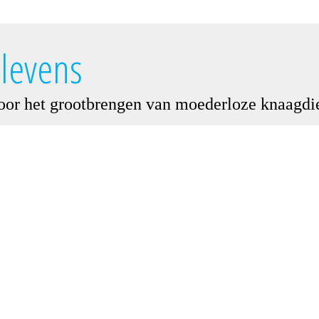
nlevens
or het grootbrengen van moederloze knaagdi