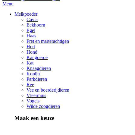
Menu
Melkpoeder
Cavia
Eekhoorn
Egel
Haas
Fret en marterachtigen
Hert
Hond
Kangoeroe
Kat
Knaagdieren
Konijn
Parkdieren
Ree
Vee en boerderijdieren
Vleermuis
Vogels
Wilde zoogdieren
Maak een keuze