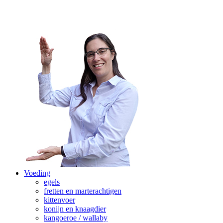
Voeding
egels
fretten en marterachtigen
kittenvoer
konijn en knaagdier
kangoeroe / wallaby