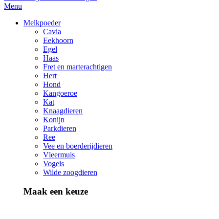
Menu
Melkpoeder
Cavia
Eekhoorn
Egel
Haas
Fret en marterachtigen
Hert
Hond
Kangoeroe
Kat
Knaagdieren
Konijn
Parkdieren
Ree
Vee en boerderijdieren
Vleermuis
Vogels
Wilde zoogdieren
Maak een keuze