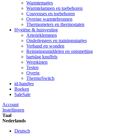
Warmtematjes
Warmtelampen en toebehoren
Couveuses en toebehoren
Overige warmtebronnen
Thermometers en thermostaten
Hygiëne & huisvesting
Arterieklemmen
Onderleggers en trainingsmatjes
Verband en wonden
Reinigingsmiddelen en ontsmetting
hartslag knuffels
Werpkisten
Testen
Overig
ThermoSwitch
id-bandjes
Boeken
Sale
Sale
Account
Instellingen
Taal
Nederlands
Deutsch