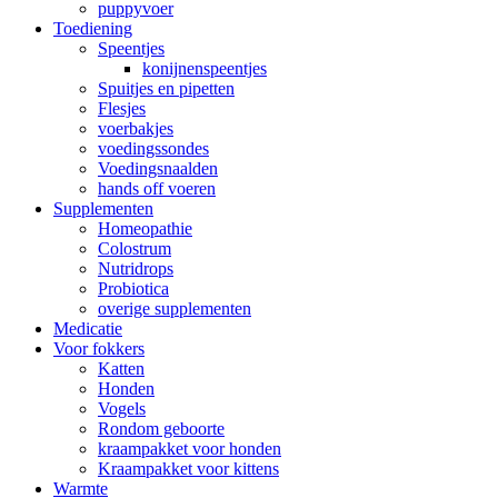
puppyvoer
Toediening
Speentjes
konijnenspeentjes
Spuitjes en pipetten
Flesjes
voerbakjes
voedingssondes
Voedingsnaalden
hands off voeren
Supplementen
Homeopathie
Colostrum
Nutridrops
Probiotica
overige supplementen
Medicatie
Voor fokkers
Katten
Honden
Vogels
Rondom geboorte
kraampakket voor honden
Kraampakket voor kittens
Warmte