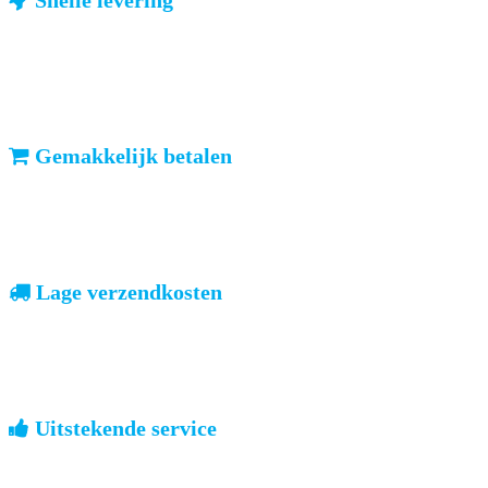
Snelle levering
ma-vr: voor 23u besteld, dezelfde dag verzonden
We weten dat u haast heeft. Doordeweeks kunt u het pakketje de
volgende dag al verwachten. Ook in België!
Gemakkelijk betalen
vooruitbetalen of iDeal, mrCash, Sofort en Paypal
Zodra uw betaling is ontvangen, sturen wij u de bestelling.
Lage verzendkosten
geen verrassingen achteraf
Nederland: €4,95 | België: €7,95 | Europa: vanaf €13,00
Uitstekende service
ouderwets kennis van zaken
We weten hoe het is om een jong groot te brengen. Ook buiten