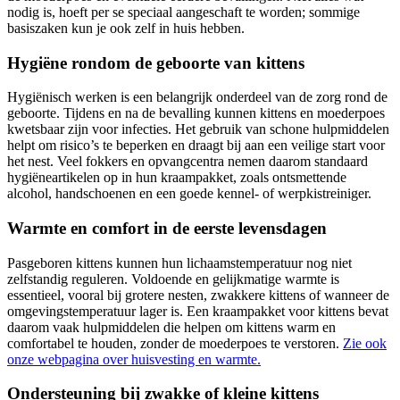
nodig is, hoeft per se speciaal aangeschaft te worden; sommige
basiszaken kun je ook zelf in huis hebben.
Hygiëne rondom de geboorte van kittens
Hygiënisch werken is een belangrijk onderdeel van de zorg rond de
geboorte. Tijdens en na de bevalling kunnen kittens en moederpoes
kwetsbaar zijn voor infecties. Het gebruik van schone hulpmiddelen
helpt om risico’s te beperken en draagt bij aan een veilige start voor
het nest. Veel fokkers en opvangcentra nemen daarom standaard
hygiëneartikelen op in hun kraampakket, zoals ontsmettende
alcohol, handschoenen en een goede kennel- of werpkistreiniger.
Warmte en comfort in de eerste levensdagen
Pasgeboren kittens kunnen hun lichaamstemperatuur nog niet
zelfstandig reguleren. Voldoende en gelijkmatige warmte is
essentieel, vooral bij grotere nesten, zwakkere kittens of wanneer de
omgevingstemperatuur lager is. Een kraampakket voor kittens bevat
daarom vaak hulpmiddelen die helpen om kittens warm en
comfortabel te houden, zonder de moederpoes te verstoren.
Zie ook
onze webpagina over huisvesting en warmte.
Ondersteuning bij zwakke of kleine kittens