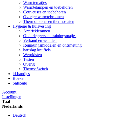
Warmtematjes
Warmtelampen en toebehoren
Couveuses en toebehoren
Overige warmtebronnen
Thermometers en thermostaten
Hygiëne & huisvesting
Arterieklemmen
Onderleggers en trainingsmatjes
Verband en wonden
Reinigingsmiddelen en ontsmetting
hartslag knuffels
Werpkisten
Testen
Overig
ThermoSwitch
id-bandjes
Boeken
Sale
Sale
Account
Instellingen
Taal
Nederlands
Deutsch