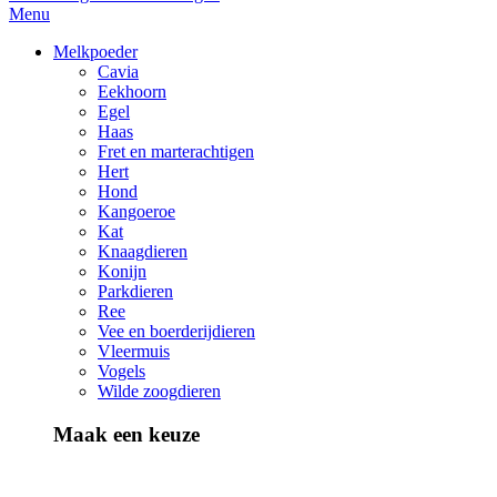
Menu
Melkpoeder
Cavia
Eekhoorn
Egel
Haas
Fret en marterachtigen
Hert
Hond
Kangoeroe
Kat
Knaagdieren
Konijn
Parkdieren
Ree
Vee en boerderijdieren
Vleermuis
Vogels
Wilde zoogdieren
Maak een keuze