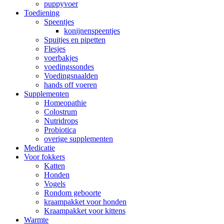
puppyvoer
Toediening
Speentjes
konijnenspeentjes
Spuitjes en pipetten
Flesjes
voerbakjes
voedingssondes
Voedingsnaalden
hands off voeren
Supplementen
Homeopathie
Colostrum
Nutridrops
Probiotica
overige supplementen
Medicatie
Voor fokkers
Katten
Honden
Vogels
Rondom geboorte
kraampakket voor honden
Kraampakket voor kittens
Warmte