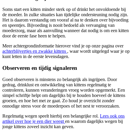
Soms start een kitten minder sterk op of drinkt het onvoldoende bij
de moeder. In zulke situaties kan tijdelijke ondersteuning nodig zijn.
Het is daarom verstandig om vooraf al na te denken over bijvoeding
en speentjes. Bijvoeding is nooit bedoeld als vervanging van
moederzorg, maar als aanvulling wanneer dat nodig is om een kitten
door de eerste fase heen te helpen.
Meer achtergrondinformatie hierover vind je op onze pagina over
achterblijvertjes en zwakke kittens
, waar wordt uitgelegd waar je op
kunt letten in de eerste levensdagen.
Observeren en tijdig signaleren
Goed observeren is minstens zo belangrijk als ingrijpen. Door
gedrag, drinklust en ontwikkeling van kittens regelmatig te
controleren, kunnen veranderingen vroeg worden opgemerkt. Een
simpel schriftje helpt om dagelijks bij te houden hoeveel de kittens
groeien, en hoe het met ze gaat. Zo houd je overzicht zonder
onnodige stress voor de moederpoes of het nest te veroorzaken.
Regelmatig wegen speelt hierbij een belangrijke rol.
Lees ook ons
artikel over hoe je een dier weegt
en waarom dagelijks wegen bij
jonge kittens zoveel inzicht kan geven.