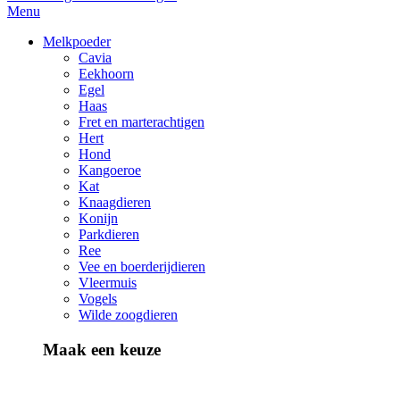
Menu
Melkpoeder
Cavia
Eekhoorn
Egel
Haas
Fret en marterachtigen
Hert
Hond
Kangoeroe
Kat
Knaagdieren
Konijn
Parkdieren
Ree
Vee en boerderijdieren
Vleermuis
Vogels
Wilde zoogdieren
Maak een keuze