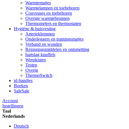
Warmtematjes
Warmtelampen en toebehoren
Couveuses en toebehoren
Overige warmtebronnen
Thermometers en thermostaten
Hygiëne & huisvesting
Arterieklemmen
Onderleggers en trainingsmatjes
Verband en wonden
Reinigingsmiddelen en ontsmetting
hartslag knuffels
Werpkisten
Testen
Overig
ThermoSwitch
id-bandjes
Boeken
Sale
Sale
Account
Instellingen
Taal
Nederlands
Deutsch