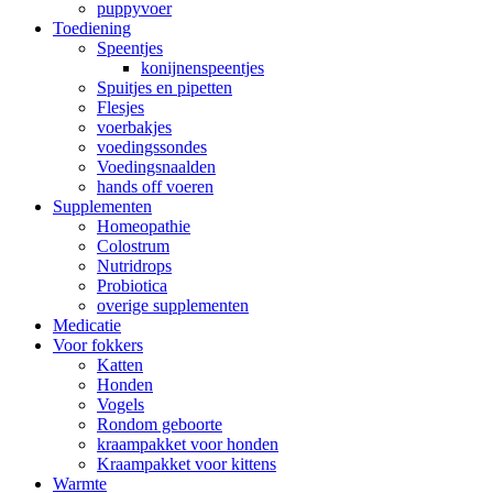
puppyvoer
Toediening
Speentjes
konijnenspeentjes
Spuitjes en pipetten
Flesjes
voerbakjes
voedingssondes
Voedingsnaalden
hands off voeren
Supplementen
Homeopathie
Colostrum
Nutridrops
Probiotica
overige supplementen
Medicatie
Voor fokkers
Katten
Honden
Vogels
Rondom geboorte
kraampakket voor honden
Kraampakket voor kittens
Warmte