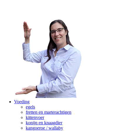
Voeding
egels
fretten en marterachtigen
kittenvoer
konijn en knaagdier
kangoeroe / wallaby