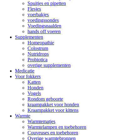
Spuitjes en pipetten
Flesjes
voerbakjes
voedingssondes
Voedingsnaalden
hands off voeren
Supplementen
Homeopathie
Colostrum
Nutridrops
Probiotica
overige supplementen
Medicatie
Voor fokkers
Katten
Honden
Vogels
Rondom geboorte
kraampakket voor honden
Kraampakket voor kittens
Warmte
Warmtematjes
Warmtelampen en toebehoren
Couveuses en toebehoren
Overige warmtebronnen