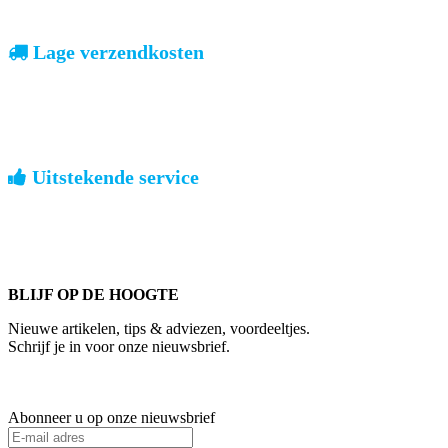
Lage verzendkosten
geen verrassingen achteraf
Nederland: €4,95 | België: €7,95 | Europa: vanaf €13,00
Uitstekende service
ouderwets kennis van zaken
We weten hoe het is om een jong groot te brengen. Ook buiten
kantoortijden staan we voor u klaar.
BLIJF OP DE HOOGTE
Nieuwe artikelen, tips & adviezen, voordeeltjes.
Schrijf je in voor onze nieuwsbrief.
Abonneer u op onze nieuwsbrief