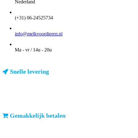
Nederland
TELEFOON
(+31) 06-24525734
EMAIL
info@melkvoordieren.nl
OPENINGSTIJDEN VOOR AFHALEN
Ma - vr / 14u - 20u
Snelle levering
ma-vr: voor 23u besteld, dezelfde dag verzonden
We weten dat u haast heeft. Doordeweeks kunt u het pakketje de
volgende dag al verwachten. Ook in België!
Gemakkelijk betalen
vooruitbetalen of iDeal, mrCash, Sofort en Paypal
Zodra uw betaling is ontvangen, sturen wij u de bestelling.