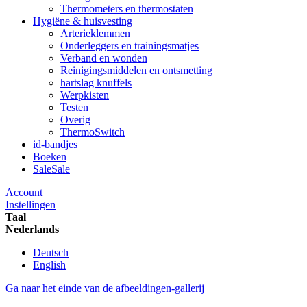
Thermometers en thermostaten
Hygiëne & huisvesting
Arterieklemmen
Onderleggers en trainingsmatjes
Verband en wonden
Reinigingsmiddelen en ontsmetting
hartslag knuffels
Werpkisten
Testen
Overig
ThermoSwitch
id-bandjes
Boeken
Sale
Sale
Account
Instellingen
Taal
Nederlands
Deutsch
English
Ga naar het einde van de afbeeldingen-gallerij