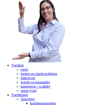
Voeding
egels
fretten en marterachtigen
kittenvoer
konijn en knaagdier
kangoeroe / wallaby
puppyvoer
Toediening
Speentjes
konijnenspeentjes