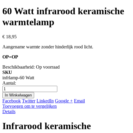
60 Watt infrarood keramische
warmtelamp
€ 18,95
Aangename warmte zonder hinderlijk rood licht.
OP=OP
Beschikbaarheid:
Op voorraad
SKU
infrlamp-60 Watt
Aantal:
In Winkelwagen
Facebook
Twitter
LinkedIn
Google +
Email
Toevoegen om te vergelijken
Details
Infrarood keramische