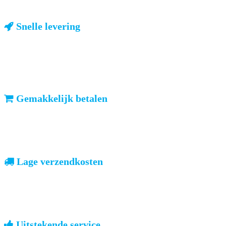
Snelle levering
ma-vr: voor 23u besteld, dezelfde dag verzonden
We weten dat u haast heeft. Doordeweeks kunt u het pakketje de
volgende dag al verwachten. Ook in België!
Gemakkelijk betalen
vooruitbetalen of iDeal, mrCash, Sofort en Paypal
Zodra uw betaling is ontvangen, sturen wij u de bestelling.
Lage verzendkosten
geen verrassingen achteraf
Nederland: €4,95 | België: €7,95 | Europa: vanaf €13,00
Uitstekende service