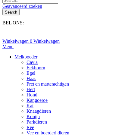
Geavanceerd zoeken
Search
BEL ONS:
+31(0)6-245 25 734
Winkelwagen
0
Winkelwagen
Menu
Melkpoeder
Cavia
Eekhoorn
Egel
Haas
Fret en marterachtigen
Hert
Hond
Kangoeroe
Kat
Knaagdieren
Konijn
Parkdieren
Ree
Vee en boerderijdieren