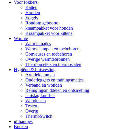
Voor fokkers
Katten
Honden
Vogels
Rondom geboorte
kraampakket voor honden
Kraampakket voor kittens
Warmte
Warmtematjes
Warmtelampen en toebehoren
Couveuses en toebehoren
Overige warmtebronnen
Thermometers en thermostaten
Hygiëne & huisvesting
Arterieklemmen
Onderleggers en trainingsmatjes
Verband en wonden
Reinigingsmiddelen en ontsmetting
hartslag knuffels
Werpkisten
Testen
Overig
ThermoSwitch
id-bandjes
Boeken