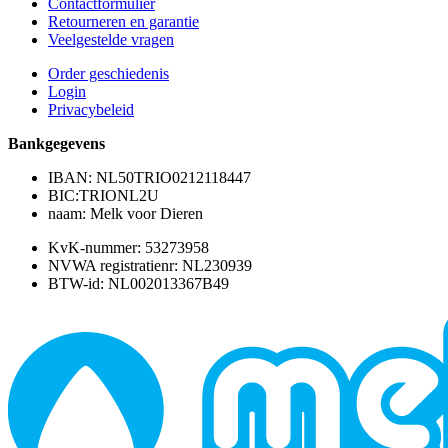
Contactformulier
Retourneren en garantie
Veelgestelde vragen
Order geschiedenis
Login
Privacybeleid
Bankgegevens
IBAN: NL50TRIO0212118447
BIC:TRIONL2U
naam: Melk voor Dieren
KvK-nummer: 53273958
NVWA registratienr: NL230939
BTW-id: NL002013367B49