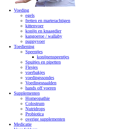
Voeding
egels
fretten en marterachtigen
kittenvoer
konijn en knaagdier
kangoeroe / wallaby
puppyvoer
Toediening
Speentjes
konijnenspeentjes
Spuitjes en pipetten
Flesjes
voerbakjes
voedingssondes
Voedingsnaalden
hands off voeren
Supplementen
Homeopathie
Colostrum
Nutridrops
Probiotica
overige supplementen
Medicatie