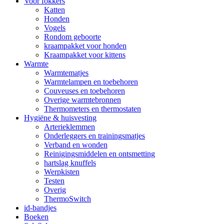
Voor fokkers
Katten
Honden
Vogels
Rondom geboorte
kraampakket voor honden
Kraampakket voor kittens
Warmte
Warmtematjes
Warmtelampen en toebehoren
Couveuses en toebehoren
Overige warmtebronnen
Thermometers en thermostaten
Hygiëne & huisvesting
Arterieklemmen
Onderleggers en trainingsmatjes
Verband en wonden
Reinigingsmiddelen en ontsmetting
hartslag knuffels
Werpkisten
Testen
Overig
ThermoSwitch
id-bandjes
Boeken