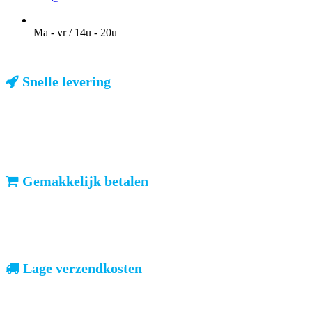
OPENINGSTIJDEN VOOR AFHALEN
Ma - vr / 14u - 20u
Snelle levering
ma-vr: voor 23u besteld, dezelfde dag verzonden
We weten dat u haast heeft. Doordeweeks kunt u het pakketje de
volgende dag al verwachten. Ook in België!
Gemakkelijk betalen
vooruitbetalen of iDeal, mrCash, Sofort en Paypal
Zodra uw betaling is ontvangen, sturen wij u de bestelling.
Lage verzendkosten
geen verrassingen achteraf
Nederland: €4,95 | België: €7,95 | Europa: vanaf €13,00