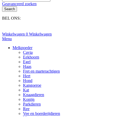
Geavanceerd zoeken
Search
BEL ONS:
+31(0)6-245 25 734
Winkelwagen
0
Winkelwagen
Menu
Melkpoeder
Cavia
Eekhoorn
Egel
Haas
Fret en marterachtigen
Hert
Hond
Kangoeroe
Kat
Knaagdieren
Konijn
Parkdieren
Ree
Vee en boerderijdieren