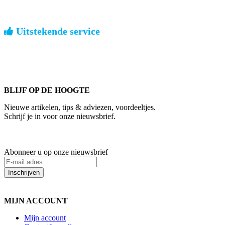
Uitstekende service
ouderwets kennis van zaken
We weten hoe het is om een jong groot te brengen. Ook buiten
kantoortijden staan we voor u klaar.
BLIJF OP DE HOOGTE
Nieuwe artikelen, tips & adviezen, voordeeltjes.
Schrijf je in voor onze nieuwsbrief.
Abonneer u op onze nieuwsbrief
Inschrijven
MIJN ACCOUNT
Mijn account