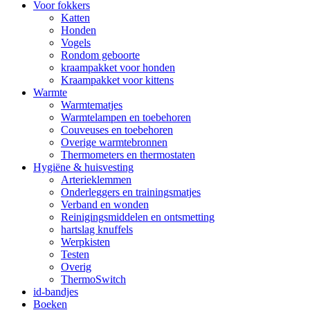
Voor fokkers
Katten
Honden
Vogels
Rondom geboorte
kraampakket voor honden
Kraampakket voor kittens
Warmte
Warmtematjes
Warmtelampen en toebehoren
Couveuses en toebehoren
Overige warmtebronnen
Thermometers en thermostaten
Hygiëne & huisvesting
Arterieklemmen
Onderleggers en trainingsmatjes
Verband en wonden
Reinigingsmiddelen en ontsmetting
hartslag knuffels
Werpkisten
Testen
Overig
ThermoSwitch
id-bandjes
Boeken