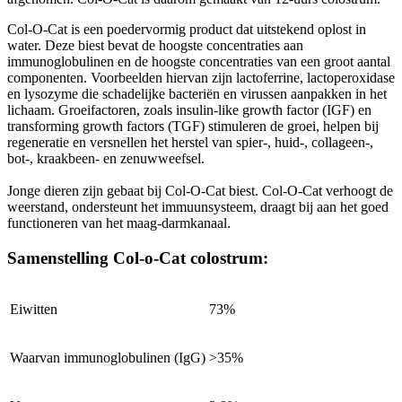
Col-O-Cat is een poedervormig product dat uitstekend oplost in
water. Deze biest bevat de hoogste concentraties aan
immunoglobulinen en de hoogste concentraties van een groot aantal
componenten. Voorbeelden hiervan zijn lactoferrine, lactoperoxidase
en lysozyme die schadelijke bacteriën en virussen aanpakken in het
lichaam. Groeifactoren, zoals insulin-like growth factor (IGF) en
transforming growth factors (TGF) stimuleren de groei, helpen bij
regeneratie en versnellen het herstel van spier-, huid-, collageen-,
bot-, kraakbeen- en zenuwweefsel.
Jonge dieren zijn gebaat bij Col-O-Cat biest. Col-O-Cat verhoogt de
weerstand, ondersteunt het immuunsysteem, draagt bij aan het goed
functioneren van het maag-darmkanaal.
Samenstelling Col-o-Cat colostrum:
Eiwitten
73%
Waarvan immunoglobulinen (IgG)
>35%