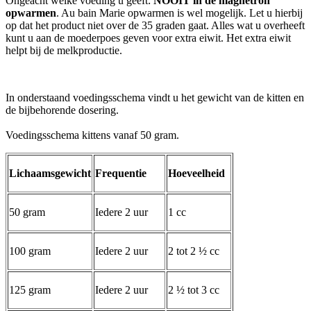
Ongeacht welke voeding u geeft:
NOOIT in de magnetron
opwarmen
. Au bain Marie opwarmen is wel mogelijk. Let u hierbij
op dat het product niet over de 35 graden gaat. Alles wat u overheeft
kunt u aan de moederpoes geven voor extra eiwit. Het extra eiwit
helpt bij de melkproductie.
In onderstaand voedingsschema vindt u het gewicht van de kitten en
de bijbehorende dosering.
Voedingsschema kittens vanaf 50 gram.
Lichaamsgewicht
Frequentie
Hoeveelheid
50 gram
Iedere 2 uur
1 cc
100 gram
Iedere 2 uur
2 tot 2 ½ cc
125 gram
Iedere 2 uur
2 ½ tot 3 cc