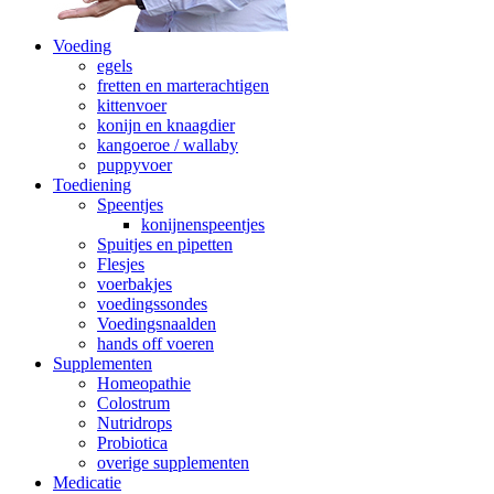
Voeding
egels
fretten en marterachtigen
kittenvoer
konijn en knaagdier
kangoeroe / wallaby
puppyvoer
Toediening
Speentjes
konijnenspeentjes
Spuitjes en pipetten
Flesjes
voerbakjes
voedingssondes
Voedingsnaalden
hands off voeren
Supplementen
Homeopathie
Colostrum
Nutridrops
Probiotica
overige supplementen
Medicatie