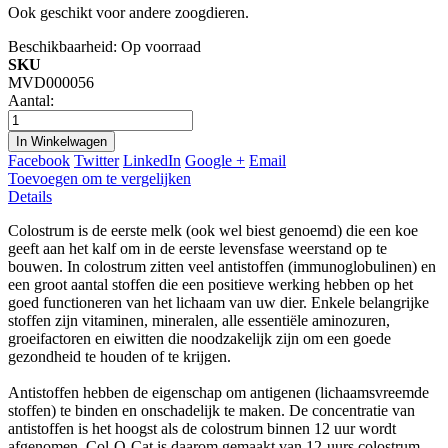
Ook geschikt voor andere zoogdieren.
Beschikbaarheid:
Op voorraad
SKU
MVD000056
Aantal:
In Winkelwagen
Facebook
Twitter
LinkedIn
Google +
Email
Toevoegen om te vergelijken
Details
Colostrum is de eerste melk (ook wel biest genoemd) die een koe
geeft aan het kalf om in de eerste levensfase weerstand op te
bouwen. In colostrum zitten veel antistoffen (immunoglobulinen) en
een groot aantal stoffen die een positieve werking hebben op het
goed functioneren van het lichaam van uw dier. Enkele belangrijke
stoffen zijn vitaminen, mineralen, alle essentiële aminozuren,
groeifactoren en eiwitten die noodzakelijk zijn om een goede
gezondheid te houden of te krijgen.
Antistoffen hebben de eigenschap om antigenen (lichaamsvreemde
stoffen) te binden en onschadelijk te maken. De concentratie van
antistoffen is het hoogst als de colostrum binnen 12 uur wordt
afgenomen. Col-O-Cat is daarom gemaakt van 12-uurs colostrum.