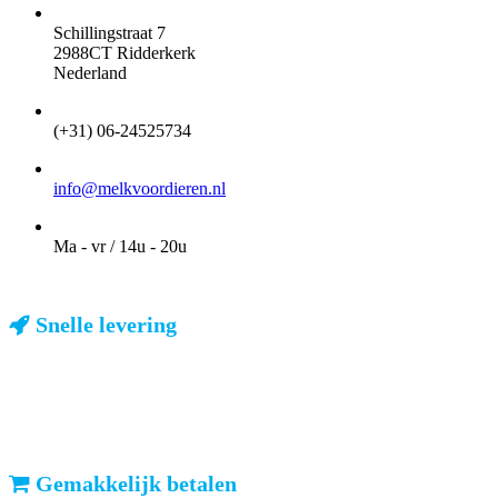
ADRES
Schillingstraat 7
2988CT Ridderkerk
Nederland
TELEFOON
(+31) 06-24525734
EMAIL
info@melkvoordieren.nl
OPENINGSTIJDEN VOOR AFHALEN
Ma - vr / 14u - 20u
Snelle levering
ma-vr: voor 23u besteld, dezelfde dag verzonden
We weten dat u haast heeft. Doordeweeks kunt u het pakketje de
volgende dag al verwachten. Ook in België!
Gemakkelijk betalen