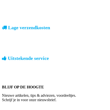
vooruitbetalen of iDeal, mrCash, Sofort en Paypal
Zodra uw betaling is ontvangen, sturen wij u de bestelling.
Lage verzendkosten
geen verrassingen achteraf
Nederland: €4,95 | België: €7,95 | Europa: vanaf €13,00
Uitstekende service
ouderwets kennis van zaken
We weten hoe het is om een jong groot te brengen. Ook buiten
kantoortijden staan we voor u klaar.
BLIJF OP DE HOOGTE
Nieuwe artikelen, tips & adviezen, voordeeltjes.
Schrijf je in voor onze nieuwsbrief.