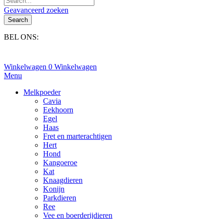
Geavanceerd zoeken
Search
BEL ONS:
+31(0)6-245 25 734
Winkelwagen
0
Winkelwagen
Menu
Melkpoeder
Cavia
Eekhoorn
Egel
Haas
Fret en marterachtigen
Hert
Hond
Kangoeroe
Kat
Knaagdieren
Konijn
Parkdieren
Ree
Vee en boerderijdieren