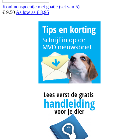
Konijnenspeentje met gaatje (set van 5)
€ 9,50
As low as
€ 8,95