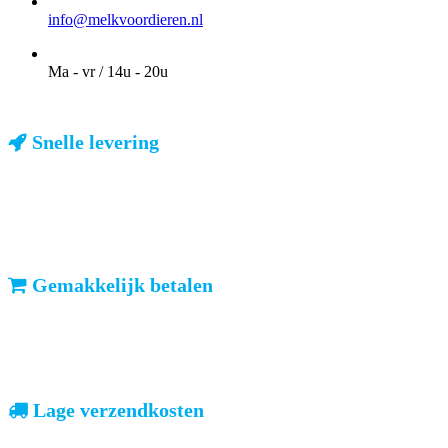
EMAIL
info@melkvoordieren.nl
OPENINGSTIJDEN VOOR AFHALEN
Ma - vr / 14u - 20u
Snelle levering
ma-vr: voor 23u besteld, dezelfde dag verzonden
We weten dat u haast heeft. Doordeweeks kunt u het pakketje de
volgende dag al verwachten. Ook in België!
Gemakkelijk betalen
vooruitbetalen of iDeal, mrCash, Sofort en Paypal
Zodra uw betaling is ontvangen, sturen wij u de bestelling.
Lage verzendkosten
geen verrassingen achteraf