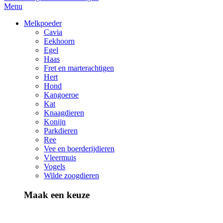
Menu
Melkpoeder
Cavia
Eekhoorn
Egel
Haas
Fret en marterachtigen
Hert
Hond
Kangoeroe
Kat
Knaagdieren
Konijn
Parkdieren
Ree
Vee en boerderijdieren
Vleermuis
Vogels
Wilde zoogdieren
Maak een keuze