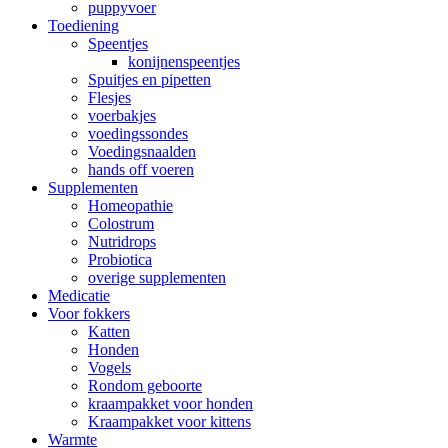
puppyvoer
Toediening
Speentjes
konijnenspeentjes
Spuitjes en pipetten
Flesjes
voerbakjes
voedingssondes
Voedingsnaalden
hands off voeren
Supplementen
Homeopathie
Colostrum
Nutridrops
Probiotica
overige supplementen
Medicatie
Voor fokkers
Katten
Honden
Vogels
Rondom geboorte
kraampakket voor honden
Kraampakket voor kittens
Warmte