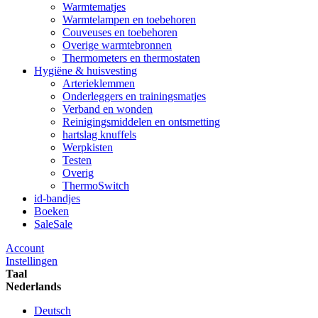
Warmtematjes
Warmtelampen en toebehoren
Couveuses en toebehoren
Overige warmtebronnen
Thermometers en thermostaten
Hygiëne & huisvesting
Arterieklemmen
Onderleggers en trainingsmatjes
Verband en wonden
Reinigingsmiddelen en ontsmetting
hartslag knuffels
Werpkisten
Testen
Overig
ThermoSwitch
id-bandjes
Boeken
Sale
Sale
Account
Instellingen
Taal
Nederlands
Deutsch