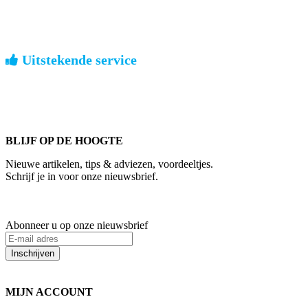
Nederland: €4,95 | België: €7,95 | Europa: vanaf €13,00
Uitstekende service
ouderwets kennis van zaken
We weten hoe het is om een jong groot te brengen. Ook buiten
kantoortijden staan we voor u klaar.
BLIJF OP DE HOOGTE
Nieuwe artikelen, tips & adviezen, voordeeltjes.
Schrijf je in voor onze nieuwsbrief.
Abonneer u op onze nieuwsbrief
Inschrijven
MIJN ACCOUNT