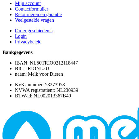
Mijn account
Contactformulier
Retourneren en garantie
Veelgestelde vragen
Order geschiedenis
Login
Privacybeleid
Bankgegevens
IBAN: NL50TRIO0212118447
BIC:TRIONL2U
naam: Melk voor Dieren
KvK-nummer: 53273958
NVWA registratienr: NL230939
BTW-id: NL002013367B49