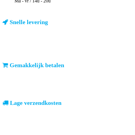
Ma - vr / 14u - 20u
Snelle levering
ma-vr: voor 23u besteld, dezelfde dag verzonden
We weten dat u haast heeft. Doordeweeks kunt u het pakketje de
volgende dag al verwachten. Ook in België!
Gemakkelijk betalen
vooruitbetalen of iDeal, mrCash, Sofort en Paypal
Zodra uw betaling is ontvangen, sturen wij u de bestelling.
Lage verzendkosten
geen verrassingen achteraf
Nederland: €4,95 | België: €7,95 | Europa: vanaf €13,00