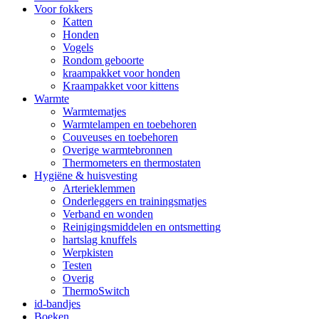
Voor fokkers
Katten
Honden
Vogels
Rondom geboorte
kraampakket voor honden
Kraampakket voor kittens
Warmte
Warmtematjes
Warmtelampen en toebehoren
Couveuses en toebehoren
Overige warmtebronnen
Thermometers en thermostaten
Hygiëne & huisvesting
Arterieklemmen
Onderleggers en trainingsmatjes
Verband en wonden
Reinigingsmiddelen en ontsmetting
hartslag knuffels
Werpkisten
Testen
Overig
ThermoSwitch
id-bandjes
Boeken