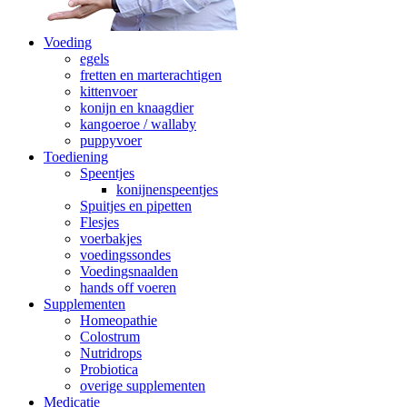
Voeding
egels
fretten en marterachtigen
kittenvoer
konijn en knaagdier
kangoeroe / wallaby
puppyvoer
Toediening
Speentjes
konijnenspeentjes
Spuitjes en pipetten
Flesjes
voerbakjes
voedingssondes
Voedingsnaalden
hands off voeren
Supplementen
Homeopathie
Colostrum
Nutridrops
Probiotica
overige supplementen
Medicatie