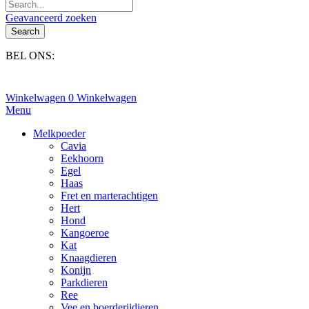
Geavanceerd zoeken
Search
BEL ONS:
+31(0)6-245 25 734
Winkelwagen
0
Winkelwagen
Menu
Melkpoeder
Cavia
Eekhoorn
Egel
Haas
Fret en marterachtigen
Hert
Hond
Kangoeroe
Kat
Knaagdieren
Konijn
Parkdieren
Ree
Vee en boerderijdieren