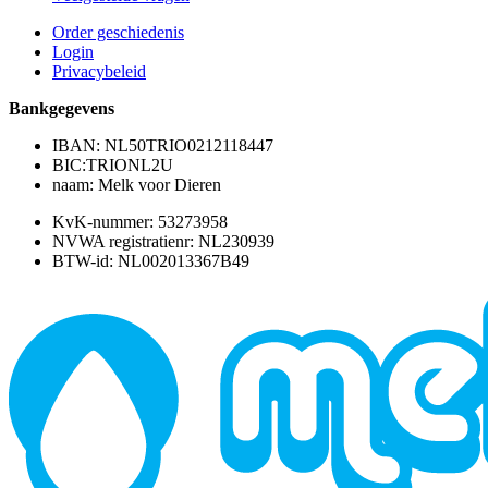
Order geschiedenis
Login
Privacybeleid
Bankgegevens
IBAN: NL50TRIO0212118447
BIC:TRIONL2U
naam: Melk voor Dieren
KvK-nummer: 53273958
NVWA registratienr: NL230939
BTW-id: NL002013367B49