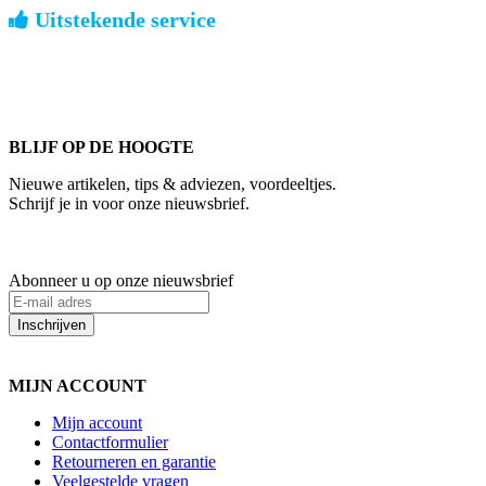
Uitstekende service
ouderwets kennis van zaken
We weten hoe het is om een jong groot te brengen. Ook buiten
kantoortijden staan we voor u klaar.
BLIJF OP DE HOOGTE
Nieuwe artikelen, tips & adviezen, voordeeltjes.
Schrijf je in voor onze nieuwsbrief.
Abonneer u op onze nieuwsbrief
Inschrijven
MIJN ACCOUNT
Mijn account
Contactformulier
Retourneren en garantie
Veelgestelde vragen