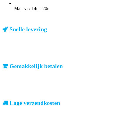
OPENINGSTIJDEN VOOR AFHALEN
Ma - vr / 14u - 20u
Snelle levering
ma-vr: voor 23u besteld, dezelfde dag verzonden
We weten dat u haast heeft. Doordeweeks kunt u het pakketje de vol
Gemakkelijk betalen
vooruitbetalen of iDeal, mrCash, Sofort en Paypal
Zodra uw betaling is ontvangen, sturen wij u de bestelling.
Lage verzendkosten
geen verrassingen achteraf
Nederland: €4,95 | België: €7,95 | Europa: vanaf €13,00