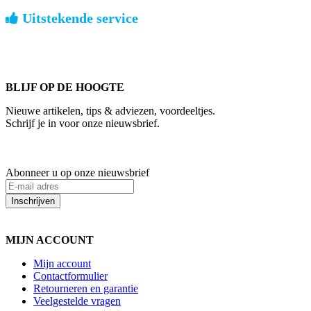
Uitstekende service
ouderwets kennis van zaken
We weten hoe het is om een jong groot te brengen. Ook buiten kantoor
BLIJF OP DE HOOGTE
Nieuwe artikelen, tips & adviezen, voordeeltjes.
Schrijf je in voor onze nieuwsbrief.
Abonneer u op onze nieuwsbrief
Inschrijven
MIJN ACCOUNT
Mijn account
Contactformulier
Retourneren en garantie
Veelgestelde vragen