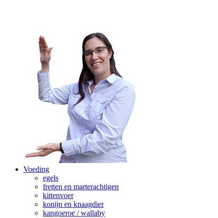
Voeding
egels
fretten en marterachtigen
kittenvoer
konijn en knaagdier
kangoeroe / wallaby