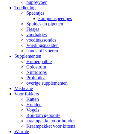
puppyvoer
Toediening
Speentjes
konijnenspeentjes
Spuitjes en pipetten
Flesjes
voerbakjes
voedingssondes
Voedingsnaalden
hands off voeren
Supplementen
Homeopathie
Colostrum
Nutridrops
Probiotica
overige supplementen
Medicatie
Voor fokkers
Katten
Honden
Vogels
Rondom geboorte
kraampakket voor honden
Kraampakket voor kittens
Warmte