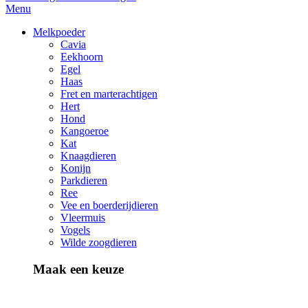
Menu
Melkpoeder
Cavia
Eekhoorn
Egel
Haas
Fret en marterachtigen
Hert
Hond
Kangoeroe
Kat
Knaagdieren
Konijn
Parkdieren
Ree
Vee en boerderijdieren
Vleermuis
Vogels
Wilde zoogdieren
Maak een keuze