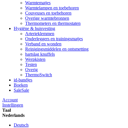
Warmtematjes
Warmtelampen en toebehoren
Couveuses en toebehoren
Overige warmtebronnen
Thermometers en thermostaten
Hygiëne & huisvesting
Arterieklemmen
Onderleggers en trainingsmatjes
Verband en wonden
Reinigingsmiddelen en ontsmetting
hartslag knuffels
Werpkisten
Testen
Overig
ThermoSwitch
id-bandjes
Boeken
Sale
Sale
Account
Instellingen
Taal
Nederlands
Deutsch