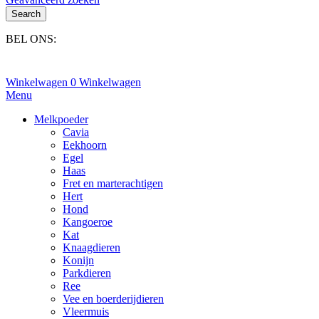
Search
BEL ONS:
+31(0)6-245 25 734
Winkelwagen
0
Winkelwagen
Menu
Melkpoeder
Cavia
Eekhoorn
Egel
Haas
Fret en marterachtigen
Hert
Hond
Kangoeroe
Kat
Knaagdieren
Konijn
Parkdieren
Ree
Vee en boerderijdieren
Vleermuis