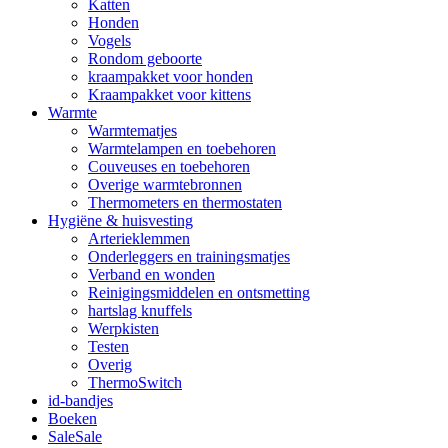
Katten
Honden
Vogels
Rondom geboorte
kraampakket voor honden
Kraampakket voor kittens
Warmte
Warmtematjes
Warmtelampen en toebehoren
Couveuses en toebehoren
Overige warmtebronnen
Thermometers en thermostaten
Hygiëne & huisvesting
Arterieklemmen
Onderleggers en trainingsmatjes
Verband en wonden
Reinigingsmiddelen en ontsmetting
hartslag knuffels
Werpkisten
Testen
Overig
ThermoSwitch
id-bandjes
Boeken
Sale
Sale