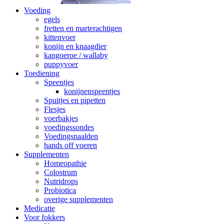
Voeding
egels
fretten en marterachtigen
kittenvoer
konijn en knaagdier
kangoeroe / wallaby
puppyvoer
Toediening
Speentjes
konijnenspeentjes
Spuitjes en pipetten
Flesjes
voerbakjes
voedingssondes
Voedingsnaalden
hands off voeren
Supplementen
Homeopathie
Colostrum
Nutridrops
Probiotica
overige supplementen
Medicatie
Voor fokkers