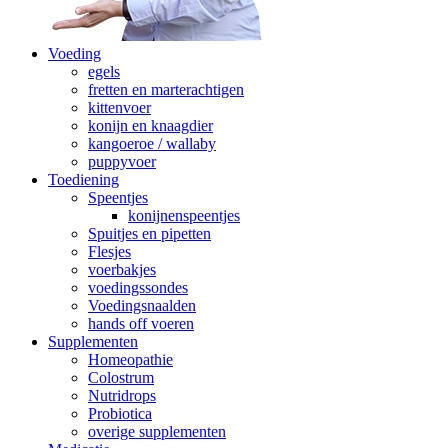
Voeding
egels
fretten en marterachtigen
kittenvoer
konijn en knaagdier
kangoeroe / wallaby
puppyvoer
Toediening
Speentjes
konijnenspeentjes
Spuitjes en pipetten
Flesjes
voerbakjes
voedingssondes
Voedingsnaalden
hands off voeren
Supplementen
Homeopathie
Colostrum
Nutridrops
Probiotica
overige supplementen