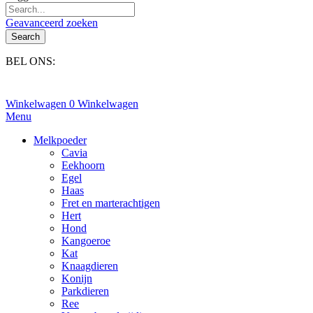
Geavanceerd zoeken
Search
BEL ONS:
+31(0)6-245 25 734
Winkelwagen
0
Winkelwagen
Menu
Melkpoeder
Cavia
Eekhoorn
Egel
Haas
Fret en marterachtigen
Hert
Hond
Kangoeroe
Kat
Knaagdieren
Konijn
Parkdieren
Ree