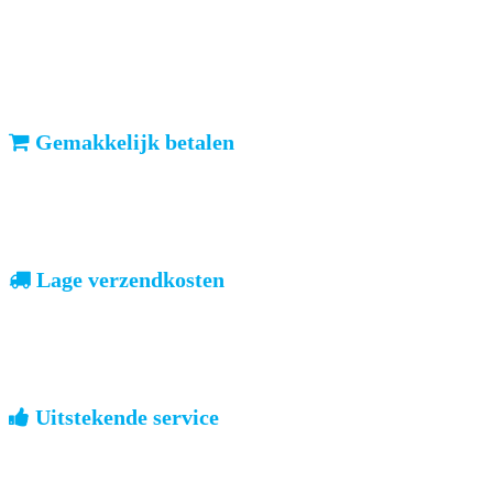
ma-vr: voor 23u besteld, dezelfde dag verzonden
We weten dat u haast heeft. Doordeweeks kunt u het pakketje de
volgende dag al verwachten. Ook in België!
Gemakkelijk betalen
vooruitbetalen of iDeal, mrCash, Sofort en Paypal
Zodra uw betaling is ontvangen, sturen wij u de bestelling.
Lage verzendkosten
geen verrassingen achteraf
Nederland: €4,95 | België: €7,95 | Europa: vanaf €13,00
Uitstekende service
ouderwets kennis van zaken
We weten hoe het is om een jong groot te brengen. Ook buiten