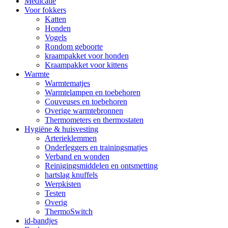
Medicatie
Voor fokkers
Katten
Honden
Vogels
Rondom geboorte
kraampakket voor honden
Kraampakket voor kittens
Warmte
Warmtematjes
Warmtelampen en toebehoren
Couveuses en toebehoren
Overige warmtebronnen
Thermometers en thermostaten
Hygiëne & huisvesting
Arterieklemmen
Onderleggers en trainingsmatjes
Verband en wonden
Reinigingsmiddelen en ontsmetting
hartslag knuffels
Werpkisten
Testen
Overig
ThermoSwitch
id-bandjes