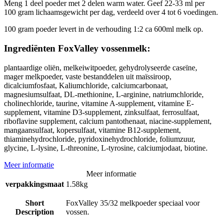
Meng 1 deel poeder met 2 delen warm water. Geef 22-33 ml per
100 gram lichaamsgewicht per dag, verdeeld over 4 tot 6 voedingen.
100 gram poeder levert in de verhouding 1:2 ca 600ml melk op.
Ingrediënten FoxValley vossenmelk:
plantaardige oliën, melkeiwitpoeder, gehydrolyseerde caseïne,
mager melkpoeder, vaste bestanddelen uit maïssiroop,
dicalciumfosfaat, Kaliumchloride, calciumcarbonaat,
magnesiumsulfaat, DL-methionine, L-arginine, natriumchloride,
cholinechloride, taurine, vitamine A-supplement, vitamine E-
supplement, vitamine D3-supplement, zinksulfaat, ferrosulfaat,
riboflavine supplement, calcium pantothenaat, niacine-supplement,
mangaansulfaat, kopersulfaat, vitamine B12-supplement,
thiaminehydrochloride, pyridoxinehydrochloride, foliumzuur,
glycine, L-lysine, L-threonine, L-tyrosine, calciumjodaat, biotine.
Meer informatie
Meer informatie
verpakkingsmaat
1.58kg
Short
FoxValley 35/32 melkpoeder speciaal voor
Description
vossen.