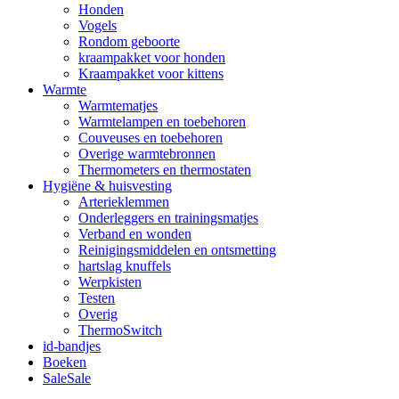
Honden
Vogels
Rondom geboorte
kraampakket voor honden
Kraampakket voor kittens
Warmte
Warmtematjes
Warmtelampen en toebehoren
Couveuses en toebehoren
Overige warmtebronnen
Thermometers en thermostaten
Hygiëne & huisvesting
Arterieklemmen
Onderleggers en trainingsmatjes
Verband en wonden
Reinigingsmiddelen en ontsmetting
hartslag knuffels
Werpkisten
Testen
Overig
ThermoSwitch
id-bandjes
Boeken
Sale
Sale