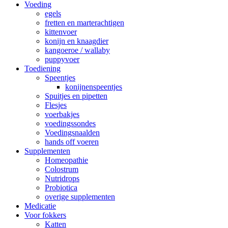
Voeding
egels
fretten en marterachtigen
kittenvoer
konijn en knaagdier
kangoeroe / wallaby
puppyvoer
Toediening
Speentjes
konijnenspeentjes
Spuitjes en pipetten
Flesjes
voerbakjes
voedingssondes
Voedingsnaalden
hands off voeren
Supplementen
Homeopathie
Colostrum
Nutridrops
Probiotica
overige supplementen
Medicatie
Voor fokkers
Katten