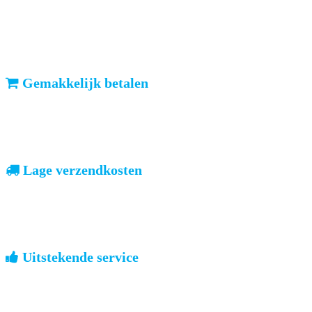
ma-vr: voor 23u besteld, dezelfde dag verzonden
We weten dat u haast heeft. Doordeweeks kunt u het pakketje de
volgende dag al verwachten. Ook in België!
Gemakkelijk betalen
vooruitbetalen of iDeal, mrCash, Sofort en Paypal
Zodra uw betaling is ontvangen, sturen wij u de bestelling.
Lage verzendkosten
geen verrassingen achteraf
Nederland: €4,95 | België: €7,95 | Europa: vanaf €13,00
Uitstekende service
ouderwets kennis van zaken
We weten hoe het is om een jong groot te brengen. Ook buiten
kantoortijden staan we voor u klaar.