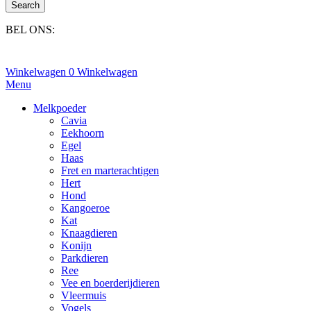
Search
BEL ONS:
+31(0)6-245 25 734
Winkelwagen
0
Winkelwagen
Menu
Melkpoeder
Cavia
Eekhoorn
Egel
Haas
Fret en marterachtigen
Hert
Hond
Kangoeroe
Kat
Knaagdieren
Konijn
Parkdieren
Ree
Vee en boerderijdieren
Vleermuis
Vogels