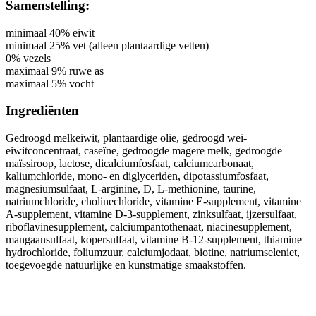
Samenstelling:
minimaal 40% eiwit
minimaal 25% vet (alleen plantaardige vetten)
0% vezels
maximaal 9% ruwe as
maximaal 5% vocht
Ingrediënten
Gedroogd melkeiwit, plantaardige olie, gedroogd wei-
eiwitconcentraat, caseïne, gedroogde magere melk, gedroogde
maïssiroop, lactose, dicalciumfosfaat, calciumcarbonaat,
kaliumchloride, mono- en diglyceriden, dipotassiumfosfaat,
magnesiumsulfaat, L-arginine, D, L-methionine, taurine,
natriumchloride, cholinechloride, vitamine E-supplement, vitamine
A-supplement, vitamine D-3-supplement, zinksulfaat, ijzersulfaat,
riboflavinesupplement, calciumpantothenaat, niacinesupplement,
mangaansulfaat, kopersulfaat, vitamine B-12-supplement, thiamine
hydrochloride, foliumzuur, calciumjodaat, biotine, natriumseleniet,
toegevoegde natuurlijke en kunstmatige smaakstoffen.