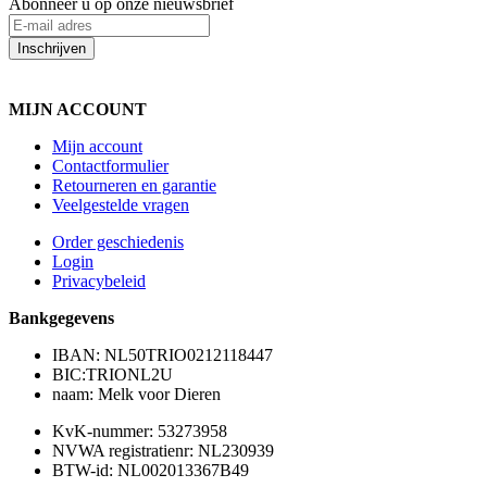
Abonneer u op onze nieuwsbrief
Inschrijven
MIJN ACCOUNT
Mijn account
Contactformulier
Retourneren en garantie
Veelgestelde vragen
Order geschiedenis
Login
Privacybeleid
Bankgegevens
IBAN: NL50TRIO0212118447
BIC:TRIONL2U
naam: Melk voor Dieren
KvK-nummer: 53273958
NVWA registratienr: NL230939
BTW-id: NL002013367B49