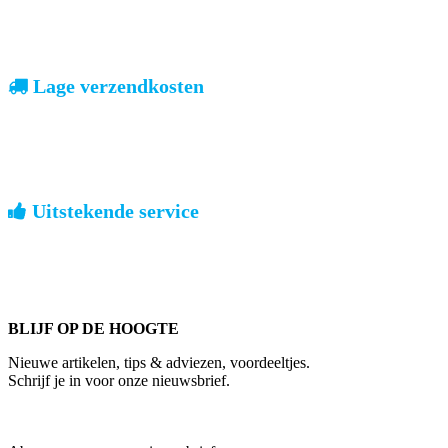
Zodra uw betaling is ontvangen, sturen wij u de bestelling.
Lage verzendkosten
geen verrassingen achteraf
Nederland: €4,95 | België: €7,95 | Europa: vanaf €13,00
Uitstekende service
ouderwets kennis van zaken
We weten hoe het is om een jong groot te brengen. Ook buiten
kantoortijden staan we voor u klaar.
BLIJF OP DE HOOGTE
Nieuwe artikelen, tips & adviezen, voordeeltjes.
Schrijf je in voor onze nieuwsbrief.