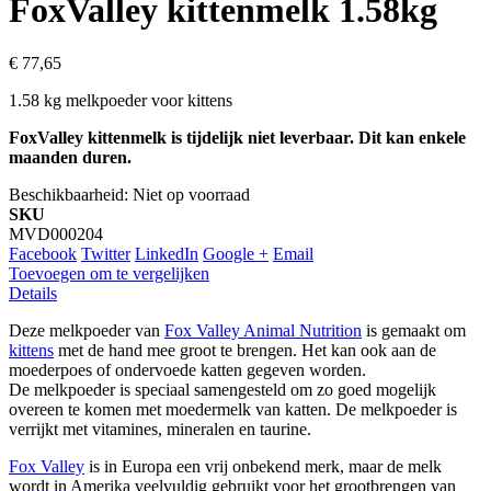
FoxValley kittenmelk 1.58kg
€ 77,65
1.58 kg melkpoeder voor kittens
FoxValley kittenmelk is tijdelijk niet leverbaar. Dit kan enkele
maanden duren.
Beschikbaarheid:
Niet op voorraad
SKU
MVD000204
Facebook
Twitter
LinkedIn
Google +
Email
Toevoegen om te vergelijken
Details
Deze melkpoeder van
Fox Valley Animal Nutrition
is gemaakt om
kittens
met de hand mee groot te brengen. Het kan ook aan de
moederpoes of ondervoede katten gegeven worden.
De melkpoeder is speciaal samengesteld om zo goed mogelijk
overeen te komen met moedermelk van katten. De melkpoeder is
verrijkt met vitamines, mineralen en taurine.
Fox Valley
is in Europa een vrij onbekend merk, maar de melk
wordt in Amerika veelvuldig gebruikt voor het grootbrengen van