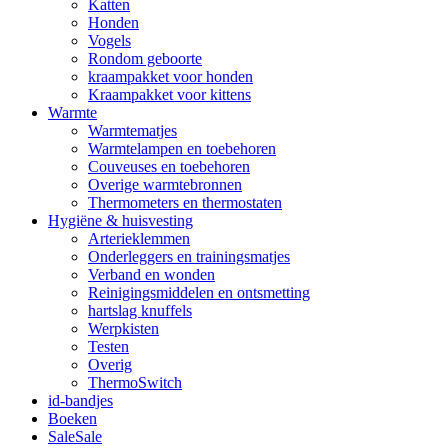
Katten
Honden
Vogels
Rondom geboorte
kraampakket voor honden
Kraampakket voor kittens
Warmte
Warmtematjes
Warmtelampen en toebehoren
Couveuses en toebehoren
Overige warmtebronnen
Thermometers en thermostaten
Hygiëne & huisvesting
Arterieklemmen
Onderleggers en trainingsmatjes
Verband en wonden
Reinigingsmiddelen en ontsmetting
hartslag knuffels
Werpkisten
Testen
Overig
ThermoSwitch
id-bandjes
Boeken
Sale
Sale