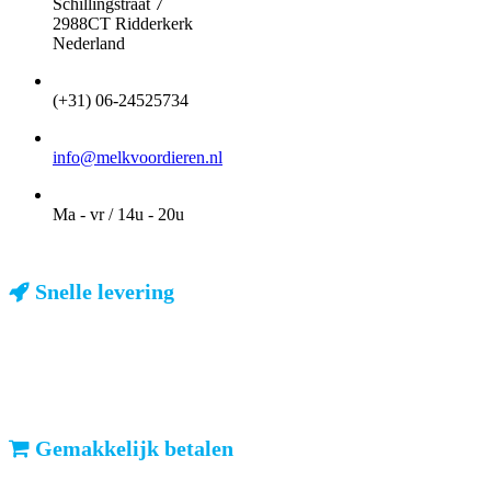
Schillingstraat 7
2988CT Ridderkerk
Nederland
TELEFOON
(+31) 06-24525734
EMAIL
info@melkvoordieren.nl
OPENINGSTIJDEN VOOR AFHALEN
Ma - vr / 14u - 20u
Snelle levering
ma-vr: voor 23u besteld, dezelfde dag verzonden
We weten dat u haast heeft. Doordeweeks kunt u het pakketje de
volgende dag al verwachten. Ook in België!
Gemakkelijk betalen
vooruitbetalen of iDeal, mrCash, Sofort en Paypal