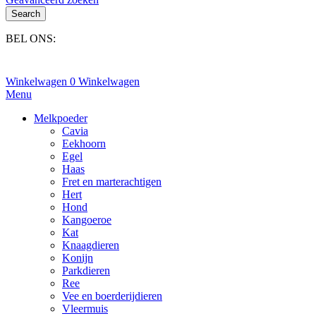
Search
BEL ONS:
+31(0)6-245 25 734
Winkelwagen
0
Winkelwagen
Menu
Melkpoeder
Cavia
Eekhoorn
Egel
Haas
Fret en marterachtigen
Hert
Hond
Kangoeroe
Kat
Knaagdieren
Konijn
Parkdieren
Ree
Vee en boerderijdieren
Vleermuis