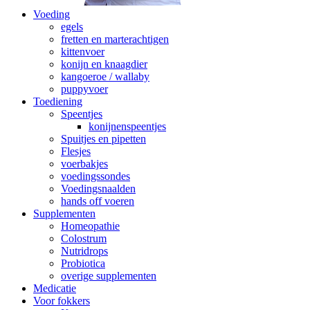
Voeding
egels
fretten en marterachtigen
kittenvoer
konijn en knaagdier
kangoeroe / wallaby
puppyvoer
Toediening
Speentjes
konijnenspeentjes
Spuitjes en pipetten
Flesjes
voerbakjes
voedingssondes
Voedingsnaalden
hands off voeren
Supplementen
Homeopathie
Colostrum
Nutridrops
Probiotica
overige supplementen
Medicatie
Voor fokkers