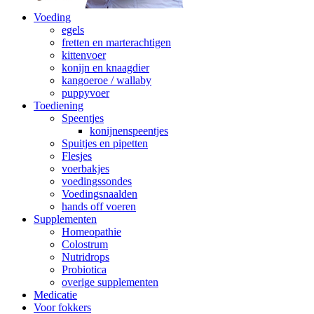
Voeding
egels
fretten en marterachtigen
kittenvoer
konijn en knaagdier
kangoeroe / wallaby
puppyvoer
Toediening
Speentjes
konijnenspeentjes
Spuitjes en pipetten
Flesjes
voerbakjes
voedingssondes
Voedingsnaalden
hands off voeren
Supplementen
Homeopathie
Colostrum
Nutridrops
Probiotica
overige supplementen
Medicatie
Voor fokkers