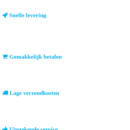
Snelle levering
ma-vr: voor 23u besteld, dezelfde dag verzonden
We weten dat u haast heeft. Doordeweeks kunt u het pakketje de
volgende dag al verwachten. Ook in België!
Gemakkelijk betalen
vooruitbetalen of iDeal, mrCash, Sofort en Paypal
Zodra uw betaling is ontvangen, sturen wij u de bestelling.
Lage verzendkosten
geen verrassingen achteraf
Nederland: €4,95 | België: €7,95 | Europa: vanaf €13,00
Uitstekende service