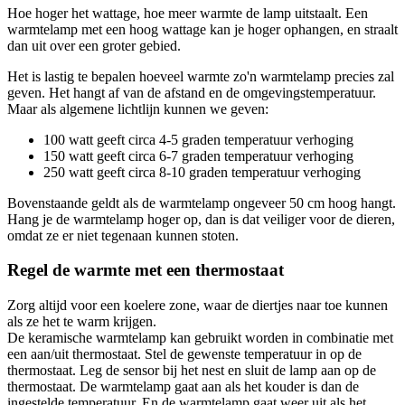
Hoe hoger het wattage, hoe meer warmte de lamp uitstaalt. Een
warmtelamp met een hoog wattage kan je hoger ophangen, en straalt
dan uit over een groter gebied.
Het is lastig te bepalen hoeveel warmte zo'n warmtelamp precies zal
geven. Het hangt af van de afstand en de omgevingstemperatuur.
Maar als algemene lichtlijn kunnen we geven:
100 watt geeft circa 4-5 graden temperatuur verhoging
150 watt geeft circa 6-7 graden temperatuur verhoging
250 watt geeft circa 8-10 graden temperatuur verhoging
Bovenstaande geldt als de warmtelamp ongeveer 50 cm hoog hangt.
Hang je de warmtelamp hoger op, dan is dat veiliger voor de dieren,
omdat ze er niet tegenaan kunnen stoten.
Regel de warmte met een thermostaat
Zorg altijd voor een koelere zone, waar de diertjes naar toe kunnen
als ze het te warm krijgen.
De keramische warmtelamp kan gebruikt worden in combinatie met
een aan/uit thermostaat. Stel de gewenste temperatuur in op de
thermostaat. Leg de sensor bij het nest en sluit de lamp aan op de
thermostaat. De warmtelamp gaat aan als het kouder is dan de
ingestelde temperatuur. En de warmtelamp gaat weer uit als het