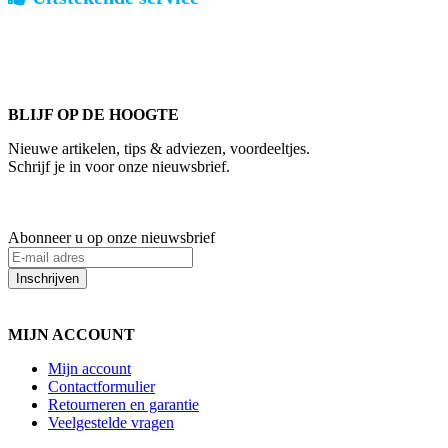
ouderwets kennis van zaken
We weten hoe het is om een jong groot te brengen. Ook buiten
kantoortijden staan we voor u klaar.
BLIJF OP DE HOOGTE
Nieuwe artikelen, tips & adviezen, voordeeltjes.
Schrijf je in voor onze nieuwsbrief.
Abonneer u op onze nieuwsbrief
Inschrijven
MIJN ACCOUNT
Mijn account
Contactformulier
Retourneren en garantie
Veelgestelde vragen