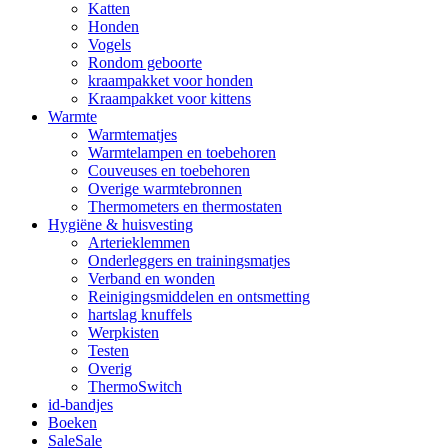
Katten
Honden
Vogels
Rondom geboorte
kraampakket voor honden
Kraampakket voor kittens
Warmte
Warmtematjes
Warmtelampen en toebehoren
Couveuses en toebehoren
Overige warmtebronnen
Thermometers en thermostaten
Hygiëne & huisvesting
Arterieklemmen
Onderleggers en trainingsmatjes
Verband en wonden
Reinigingsmiddelen en ontsmetting
hartslag knuffels
Werpkisten
Testen
Overig
ThermoSwitch
id-bandjes
Boeken
Sale
Sale