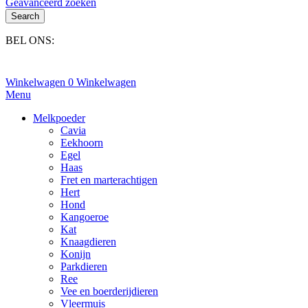
Geavanceerd zoeken
Search
BEL ONS:
+31(0)6-245 25 734
Winkelwagen
0
Winkelwagen
Menu
Melkpoeder
Cavia
Eekhoorn
Egel
Haas
Fret en marterachtigen
Hert
Hond
Kangoeroe
Kat
Knaagdieren
Konijn
Parkdieren
Ree
Vee en boerderijdieren
Vleermuis