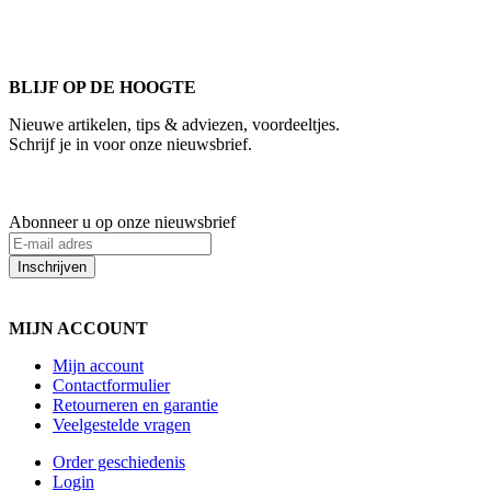
We weten hoe het is om een jong groot te brengen. Ook buiten
kantoortijden staan we voor u klaar.
BLIJF OP DE HOOGTE
Nieuwe artikelen, tips & adviezen, voordeeltjes.
Schrijf je in voor onze nieuwsbrief.
Abonneer u op onze nieuwsbrief
Inschrijven
MIJN ACCOUNT
Mijn account
Contactformulier
Retourneren en garantie
Veelgestelde vragen
Order geschiedenis
Login