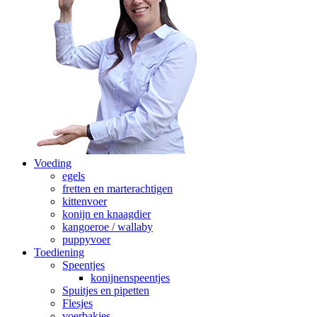
Voeding
egels
fretten en marterachtigen
kittenvoer
konijn en knaagdier
kangoeroe / wallaby
puppyvoer
Toediening
Speentjes
konijnenspeentjes
Spuitjes en pipetten
Flesjes
voerbakjes