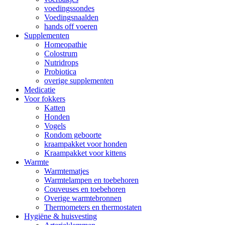
voedingssondes
Voedingsnaalden
hands off voeren
Supplementen
Homeopathie
Colostrum
Nutridrops
Probiotica
overige supplementen
Medicatie
Voor fokkers
Katten
Honden
Vogels
Rondom geboorte
kraampakket voor honden
Kraampakket voor kittens
Warmte
Warmtematjes
Warmtelampen en toebehoren
Couveuses en toebehoren
Overige warmtebronnen
Thermometers en thermostaten
Hygiëne & huisvesting