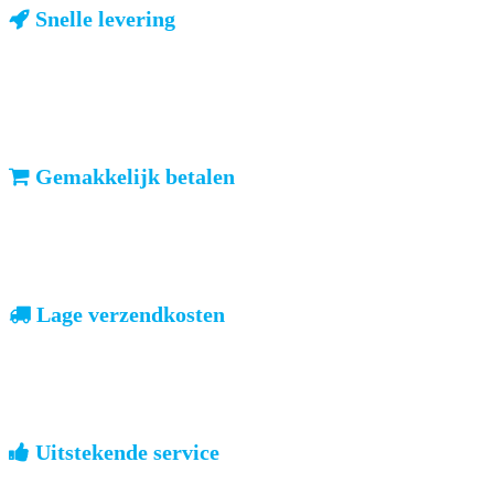
Snelle levering
ma-vr: voor 23u besteld, dezelfde dag verzonden
We weten dat u haast heeft. Doordeweeks kunt u het pakketje de
volgende dag al verwachten. Ook in België!
Gemakkelijk betalen
vooruitbetalen of iDeal, mrCash, Sofort en Paypal
Zodra uw betaling is ontvangen, sturen wij u de bestelling.
Lage verzendkosten
geen verrassingen achteraf
Nederland: €4,95 | België: €7,95 | Europa: vanaf €13,00
Uitstekende service
ouderwets kennis van zaken