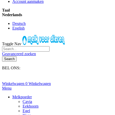
Account aanmaken
Taal
Nederlands
Deutsch
English
Toggle Nav
Geavanceerd zoeken
Search
BEL ONS:
+31(0)6-245 25 734
Winkelwagen
0
Winkelwagen
Menu
Melkpoeder
Cavia
Eekhoorn
Egel