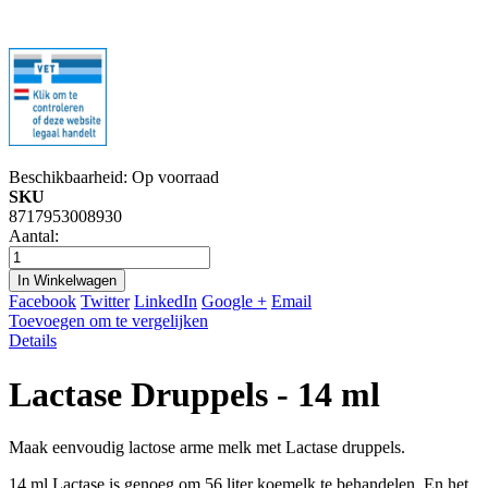
Beschikbaarheid:
Op voorraad
SKU
8717953008930
Aantal:
In Winkelwagen
Facebook
Twitter
LinkedIn
Google +
Email
Toevoegen om te vergelijken
Details
Lactase Druppels - 14 ml
Maak eenvoudig lactose arme melk met Lactase druppels.
14 ml Lactase is genoeg om 56 liter koemelk te behandelen. En het