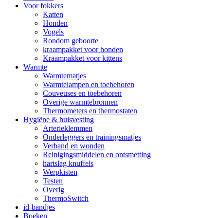
Voor fokkers
Katten
Honden
Vogels
Rondom geboorte
kraampakket voor honden
Kraampakket voor kittens
Warmte
Warmtematjes
Warmtelampen en toebehoren
Couveuses en toebehoren
Overige warmtebronnen
Thermometers en thermostaten
Hygiëne & huisvesting
Arterieklemmen
Onderleggers en trainingsmatjes
Verband en wonden
Reinigingsmiddelen en ontsmetting
hartslag knuffels
Werpkisten
Testen
Overig
ThermoSwitch
id-bandjes
Boeken