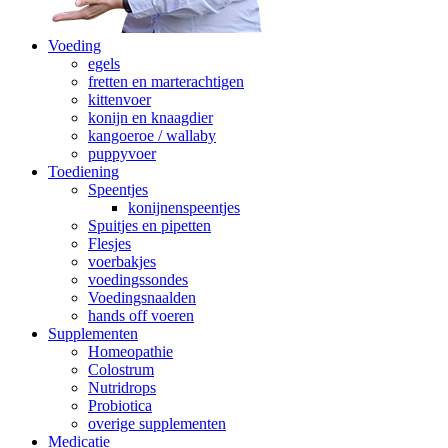
Voeding
egels
fretten en marterachtigen
kittenvoer
konijn en knaagdier
kangoeroe / wallaby
puppyvoer
Toediening
Speentjes
konijnenspeentjes
Spuitjes en pipetten
Flesjes
voerbakjes
voedingssondes
Voedingsnaalden
hands off voeren
Supplementen
Homeopathie
Colostrum
Nutridrops
Probiotica
overige supplementen
Medicatie