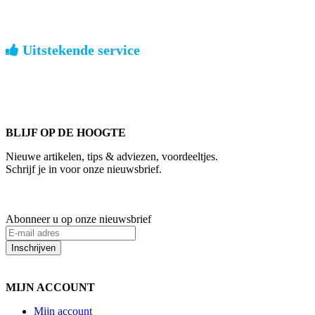
Nederland: €4,95 | België: €7,95 | Europa: vanaf €13,00
Uitstekende service
ouderwets kennis van zaken
We weten hoe het is om een jong groot te brengen. Ook buiten
kantoortijden staan we voor u klaar.
BLIJF OP DE HOOGTE
Nieuwe artikelen, tips & adviezen, voordeeltjes.
Schrijf je in voor onze nieuwsbrief.
Abonneer u op onze nieuwsbrief
Inschrijven
MIJN ACCOUNT
Mijn account