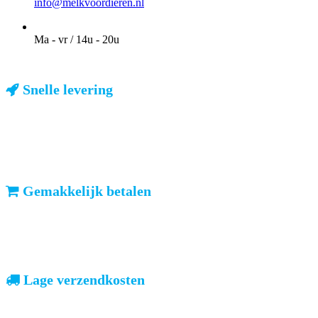
info@melkvoordieren.nl
OPENINGSTIJDEN VOOR AFHALEN
Ma - vr / 14u - 20u
Snelle levering
ma-vr: voor 23u besteld, dezelfde dag verzonden
We weten dat u haast heeft. Doordeweeks kunt u het pakketje de
volgende dag al verwachten. Ook in België!
Gemakkelijk betalen
vooruitbetalen of iDeal, mrCash, Sofort en Paypal
Zodra uw betaling is ontvangen, sturen wij u de bestelling.
Lage verzendkosten
geen verrassingen achteraf