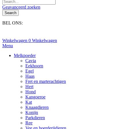
Geavanceerd zoeken
Search
BEL ONS:
+31(0)6-245 25 734
Winkelwagen
0
Winkelwagen
Menu
Melkpoeder
Cavia
Eekhoorn
Egel
Haas
Fret en marterachtigen
Hert
Hond
Kangoeroe
Kat
Knaagdieren
Konijn
Parkdieren
Ree
Vee en boerderijdieren