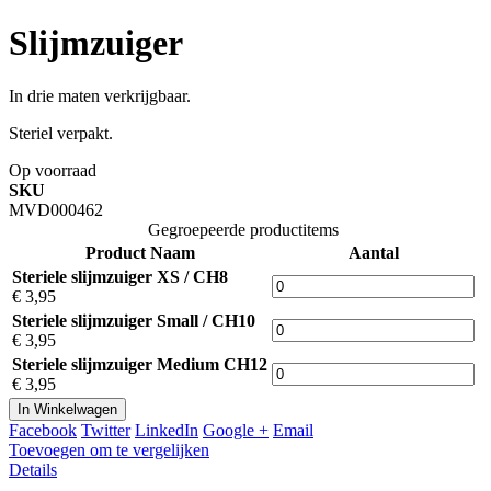
Slijmzuiger
In drie maten verkrijgbaar.
Steriel verpakt.
Op voorraad
SKU
MVD000462
Gegroepeerde productitems
Product Naam
Aantal
Steriele slijmzuiger XS / CH8
€ 3,95
Steriele slijmzuiger Small / CH10
€ 3,95
Steriele slijmzuiger Medium CH12
€ 3,95
In Winkelwagen
Facebook
Twitter
LinkedIn
Google +
Email
Toevoegen om te vergelijken
Details