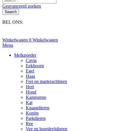
Geavanceerd zoeken
Search
BEL ONS:
+31(0)6-245 25 734
Winkelwagen
0
Winkelwagen
Menu
Melkpoeder
Cavia
Eekhoorn
Egel
Haas
Fret en marterachtigen
Hert
Hond
Kangoeroe
Kat
Knaagdieren
Konijn
Parkdieren
Ree
Vee en boerderijdieren