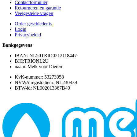
Contactformulier
Retourneren en garantie
Veelgestelde vragen
Order geschiedenis
Login
Privacybeleid
Bankgegevens
IBAN: NL50TRIO0212118447
BIC:TRIONL2U
naam: Melk voor Dieren
KvK-nummer: 53273958
NVWA registratienr: NL230939
BTW-id: NL002013367B49