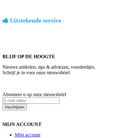
Uitstekende service
ouderwets kennis van zaken
We weten hoe het is om een jong groot te brengen. Ook buiten
kantoortijden staan we voor u klaar.
BLIJF OP DE HOOGTE
Nieuwe artikelen, tips & adviezen, voordeeltjes.
Schrijf je in voor onze nieuwsbrief.
Abonneer u op onze nieuwsbrief
Inschrijven
MIJN ACCOUNT
Mijn account