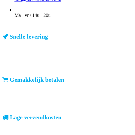
OPENINGSTIJDEN VOOR AFHALEN
Ma - vr / 14u - 20u
Snelle levering
ma-vr: voor 23u besteld, dezelfde dag verzonden
We weten dat u haast heeft. Doordeweeks kunt u het pakketje de
volgende dag al verwachten. Ook in België!
Gemakkelijk betalen
vooruitbetalen of iDeal, mrCash, Sofort en Paypal
Zodra uw betaling is ontvangen, sturen wij u de bestelling.
Lage verzendkosten
geen verrassingen achteraf
Nederland: €4,95 | België: €7,95 | Europa: vanaf €13,00