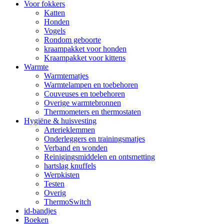
Voor fokkers
Katten
Honden
Vogels
Rondom geboorte
kraampakket voor honden
Kraampakket voor kittens
Warmte
Warmtematjes
Warmtelampen en toebehoren
Couveuses en toebehoren
Overige warmtebronnen
Thermometers en thermostaten
Hygiëne & huisvesting
Arterieklemmen
Onderleggers en trainingsmatjes
Verband en wonden
Reinigingsmiddelen en ontsmetting
hartslag knuffels
Werpkisten
Testen
Overig
ThermoSwitch
id-bandjes
Boeken