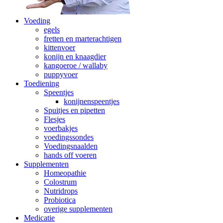
Voeding
egels
fretten en marterachtigen
kittenvoer
konijn en knaagdier
kangoeroe / wallaby
puppyvoer
Toediening
Speentjes
konijnenspeentjes
Spuitjes en pipetten
Flesjes
voerbakjes
voedingssondes
Voedingsnaalden
hands off voeren
Supplementen
Homeopathie
Colostrum
Nutridrops
Probiotica
overige supplementen
Medicatie