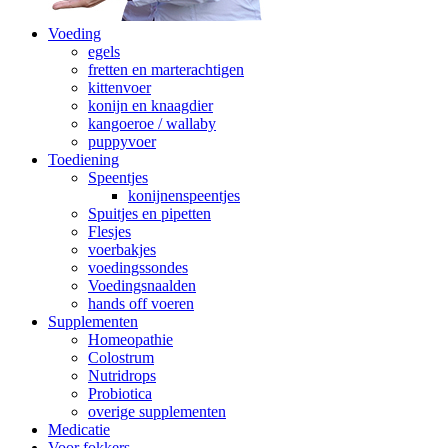
Voeding
egels
fretten en marterachtigen
kittenvoer
konijn en knaagdier
kangoeroe / wallaby
puppyvoer
Toediening
Speentjes
konijnenspeentjes
Spuitjes en pipetten
Flesjes
voerbakjes
voedingssondes
Voedingsnaalden
hands off voeren
Supplementen
Homeopathie
Colostrum
Nutridrops
Probiotica
overige supplementen
Medicatie
Voor fokkers