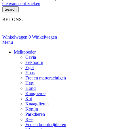
Geavanceerd zoeken
Search
BEL ONS:
+31(0)6-245 25 734
Winkelwagen
0
Winkelwagen
Menu
Melkpoeder
Cavia
Eekhoorn
Egel
Haas
Fret en marterachtigen
Hert
Hond
Kangoeroe
Kat
Knaagdieren
Konijn
Parkdieren
Ree
Vee en boerderijdieren