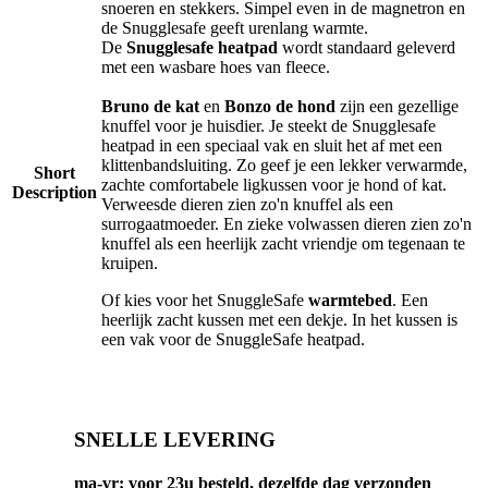
snoeren en stekkers. Simpel even in de magnetron en
de Snugglesafe geeft urenlang warmte.
De
Snugglesafe heatpad
wordt standaard geleverd
met een wasbare hoes van fleece.
Bruno de kat
en
Bonzo de hond
zijn een gezellige
knuffel voor je huisdier. Je steekt de Snugglesafe
heatpad in een speciaal vak en sluit het af met een
klittenbandsluiting. Zo geef je een lekker verwarmde,
Short
zachte comfortabele ligkussen voor je hond of kat.
Description
Verweesde dieren zien zo'n knuffel als een
surrogaatmoeder. En zieke volwassen dieren zien zo'n
knuffel als een heerlijk zacht vriendje om tegenaan te
kruipen.
Of kies voor het SnuggleSafe
warmtebed
. Een
heerlijk zacht kussen met een dekje. In het kussen is
een vak voor de SnuggleSafe heatpad.
SNELLE LEVERING
ma-vr: voor 23u besteld, dezelfde dag verzonden