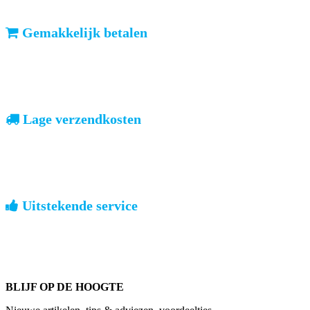
Gemakkelijk betalen
vooruitbetalen of iDeal, mrCash, Sofort en Paypal
Zodra uw betaling is ontvangen, sturen wij u de bestelling.
Lage verzendkosten
geen verrassingen achteraf
Nederland: €4,95 | België: €7,95 | Europa: vanaf €13,00
Uitstekende service
ouderwets kennis van zaken
We weten hoe het is om een jong groot te brengen. Ook buiten
kantoortijden staan we voor u klaar.
BLIJF OP DE HOOGTE