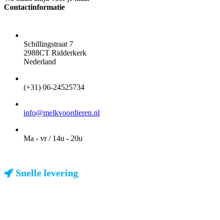
Contactinformatie
ADRES
Schillingstraat 7
2988CT Ridderkerk
Nederland
TELEFOON
(+31) 06-24525734
EMAIL
info@melkvoordieren.nl
OPENINGSTIJDEN VOOR AFHALEN
Ma - vr / 14u - 20u
Snelle levering
ma-vr: voor 23u besteld, dezelfde dag verzonden
We weten dat u haast heeft. Doordeweeks kunt u het pakketje de
volgende dag al verwachten. Ook in België!