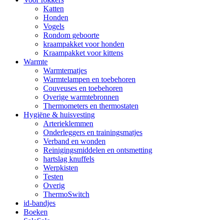
Katten
Honden
Vogels
Rondom geboorte
kraampakket voor honden
Kraampakket voor kittens
Warmte
Warmtematjes
Warmtelampen en toebehoren
Couveuses en toebehoren
Overige warmtebronnen
Thermometers en thermostaten
Hygiëne & huisvesting
Arterieklemmen
Onderleggers en trainingsmatjes
Verband en wonden
Reinigingsmiddelen en ontsmetting
hartslag knuffels
Werpkisten
Testen
Overig
ThermoSwitch
id-bandjes
Boeken