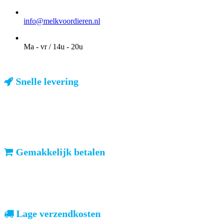
EMAIL
info@melkvoordieren.nl
OPENINGSTIJDEN VOOR AFHALEN
Ma - vr / 14u - 20u
Snelle levering
ma-vr: voor 23u besteld, dezelfde dag verzonden
We weten dat u haast heeft. Doordeweeks kunt u het pakketje de
volgende dag al verwachten. Ook in België!
Gemakkelijk betalen
vooruitbetalen of iDeal, mrCash, Sofort en Paypal
Zodra uw betaling is ontvangen, sturen wij u de bestelling.
Lage verzendkosten