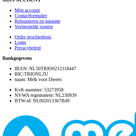
Mijn account
Contactformulier
Retourneren en garantie
Veelgestelde vragen
Order geschiedenis
Login
Privacybeleid
Bankgegevens
IBAN: NL50TRIO0212118447
BIC:TRIONL2U
naam: Melk voor Dieren
KvK-nummer: 53273958
NVWA registratienr: NL230939
BTW-id: NL002013367B49