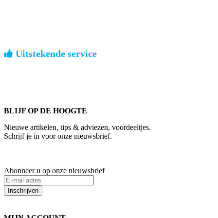
geen verrassingen achteraf
Nederland: €4,95 | België: €7,95 | Europa: vanaf €13,00
Uitstekende service
ouderwets kennis van zaken
We weten hoe het is om een jong groot te brengen. Ook buiten
kantoortijden staan we voor u klaar.
BLIJF OP DE HOOGTE
Nieuwe artikelen, tips & adviezen, voordeeltjes.
Schrijf je in voor onze nieuwsbrief.
Abonneer u op onze nieuwsbrief
Inschrijven
MIJN ACCOUNT