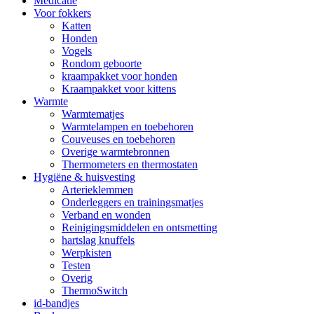
Medicatie
Voor fokkers
Katten
Honden
Vogels
Rondom geboorte
kraampakket voor honden
Kraampakket voor kittens
Warmte
Warmtematjes
Warmtelampen en toebehoren
Couveuses en toebehoren
Overige warmtebronnen
Thermometers en thermostaten
Hygiëne & huisvesting
Arterieklemmen
Onderleggers en trainingsmatjes
Verband en wonden
Reinigingsmiddelen en ontsmetting
hartslag knuffels
Werpkisten
Testen
Overig
ThermoSwitch
id-bandjes