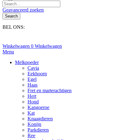
Geavanceerd zoeken
Search
BEL ONS:
+31(0)6-245 25 734
Winkelwagen
0
Winkelwagen
Menu
Melkpoeder
Cavia
Eekhoorn
Egel
Haas
Fret en marterachtigen
Hert
Hond
Kangoeroe
Kat
Knaagdieren
Konijn
Parkdieren
Ree