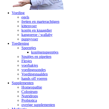
Voeding
egels
fretten en marterachtigen
kittenvoer
konijn en knaagdier
kangoeroe / wallaby
puppyvoer
Toediening
Speentjes
konijnenspeentjes
Spuitjes en pipetten
Flesjes
voerbakjes
voedingssondes
Voedingsnaalden
hands off voeren
Supplementen
Homeopathie
Colostrum
Nutridrops
Probiotica
overige supplementen