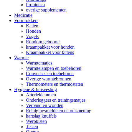
Probiotica
overige supplementen
Medicatie
Voor fokkers
Katten
Honden
Vogels
Rondom geboorte
kraampakket voor honden
Kraampakket voor kittens
Warmte
Warmtematjes
Warmtelampen en toebehoren
Couveuses en toebehoren
Overige warmtebronnen
Thermometers en thermostaten
Hygiëne & huisvesting
Arterieklemmen
Onderleggers en trainingsmatjes
Verband en wonden
Reinigingsmiddelen en ontsmetting
hartslag knuffels
Werpkisten
Testen
Overig