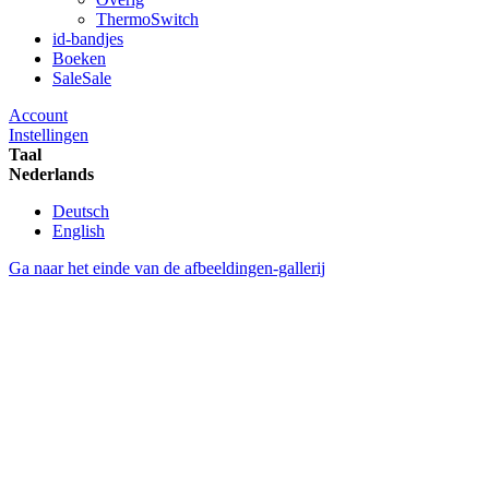
ThermoSwitch
id-bandjes
Boeken
Sale
Sale
Account
Instellingen
Taal
Nederlands
Deutsch
English
Ga naar het einde van de afbeeldingen-gallerij