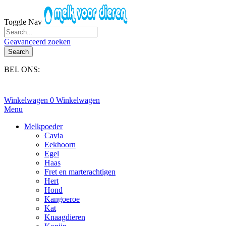
Toggle Nav
Geavanceerd zoeken
Search
BEL ONS:
+31(0)6-245 25 734
Winkelwagen
0
Winkelwagen
Menu
Melkpoeder
Cavia
Eekhoorn
Egel
Haas
Fret en marterachtigen
Hert
Hond
Kangoeroe
Kat
Knaagdieren