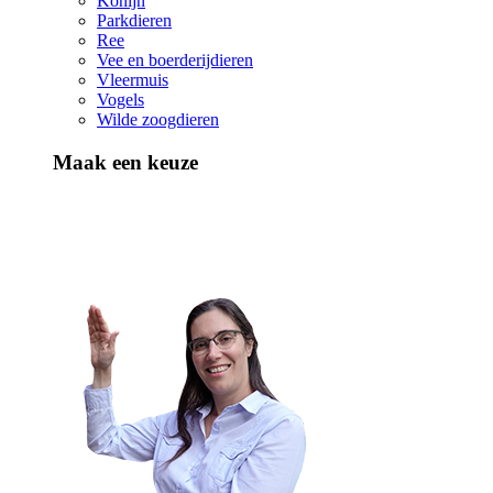
Konijn
Parkdieren
Ree
Vee en boerderijdieren
Vleermuis
Vogels
Wilde zoogdieren
Maak een keuze