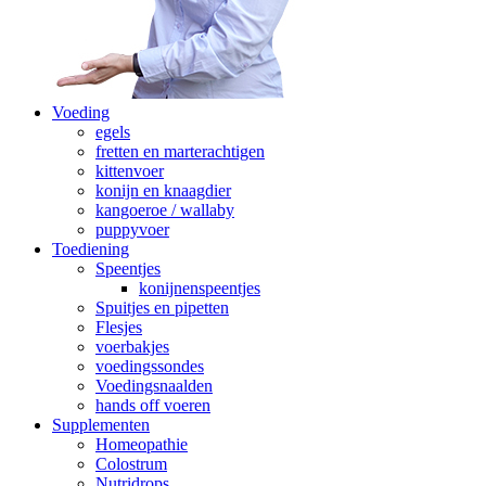
Voeding
egels
fretten en marterachtigen
kittenvoer
konijn en knaagdier
kangoeroe / wallaby
puppyvoer
Toediening
Speentjes
konijnenspeentjes
Spuitjes en pipetten
Flesjes
voerbakjes
voedingssondes
Voedingsnaalden
hands off voeren
Supplementen
Homeopathie
Colostrum
Nutridrops