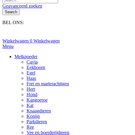
Geavanceerd zoeken
Search
BEL ONS:
+31(0)6-245 25 734
Winkelwagen
0
Winkelwagen
Menu
Melkpoeder
Cavia
Eekhoorn
Egel
Haas
Fret en marterachtigen
Hert
Hond
Kangoeroe
Kat
Knaagdieren
Konijn
Parkdieren
Ree
Vee en boerderijdieren