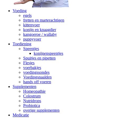
Voeding
egels
fretten en marterachtigen
kittenvoer
konijn en knaagdier
kangoeroe / wallaby
puppyvoer
Toediening
Speentjes
konijnenspeentjes
Spuitjes en pipetten
Flesjes
voerbakjes
voedingssondes
Voedingsnaalden
hands off voeren
Supplementen
Homeopathie
Colostrum
Nutridrops
Probiotica
overige supplementen
Medicatie