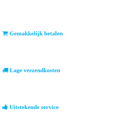
ma-vr: voor 23u besteld, dezelfde dag verzonden
We weten dat u haast heeft. Doordeweeks kunt u het pakketje de
volgende dag al verwachten. Ook in België!
Gemakkelijk betalen
vooruitbetalen of iDeal, mrCash, Sofort en Paypal
Zodra uw betaling is ontvangen, sturen wij u de bestelling.
Lage verzendkosten
geen verrassingen achteraf
Nederland: €4,95 | België: €7,95 | Europa: vanaf €13,00
Uitstekende service
ouderwets kennis van zaken
We weten hoe het is om een jong groot te brengen. Ook buiten
kantoortijden staan we voor u klaar.