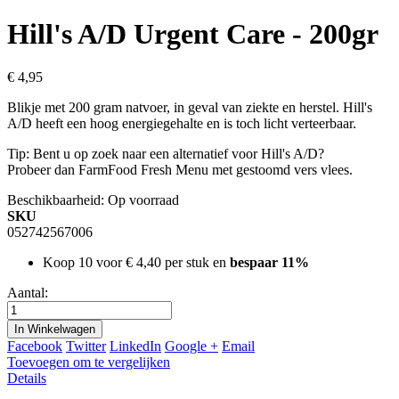
Hill's A/D Urgent Care - 200gr
€ 4,95
Blikje met 200 gram natvoer, in geval van ziekte en herstel. Hill's
A/D heeft een hoog energiegehalte en is toch licht verteerbaar.
Tip: Bent u op zoek naar een alternatief voor Hill's A/D?
Probeer dan FarmFood Fresh Menu met gestoomd vers vlees.
Beschikbaarheid:
Op voorraad
SKU
052742567006
Koop 10 voor
€ 4,40
per stuk en
bespaar
11
%
Aantal:
In Winkelwagen
Facebook
Twitter
LinkedIn
Google +
Email
Toevoegen om te vergelijken
Details