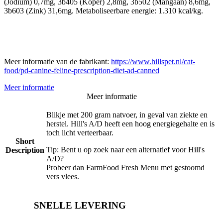
(Jodium) 0,7mg, 3b405 (Koper) 2,8mg, 3b502 (Mangaan) 8,6mg,
3b603 (Zink) 31,6mg. Metaboliseerbare energie: 1.310 kcal/kg.
Meer informatie van de fabrikant:
https://www.hillspet.nl/cat-
food/pd-canine-feline-prescription-diet-ad-canned
Meer informatie
Meer informatie
Blikje met 200 gram natvoer, in geval van ziekte en
herstel. Hill's A/D heeft een hoog energiegehalte en is
toch licht verteerbaar.
Short
Tip: Bent u op zoek naar een alternatief voor Hill's
Description
A/D?
Probeer dan FarmFood Fresh Menu met gestoomd
vers vlees.
SNELLE LEVERING