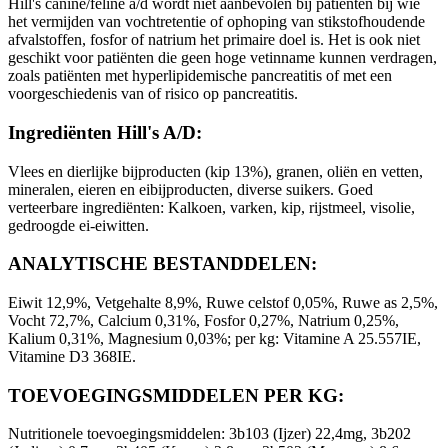
Hill's canine/feline a/d wordt niet aanbevolen bij patiënten bij wie
het vermijden van vochtretentie of ophoping van stikstofhoudende
afvalstoffen, fosfor of natrium het primaire doel is. Het is ook niet
geschikt voor patiënten die geen hoge vetinname kunnen verdragen,
zoals patiënten met hyperlipidemische pancreatitis of met een
voorgeschiedenis van of risico op pancreatitis.
Ingrediënten Hill's A/D:
Vlees en dierlijke bijproducten (kip 13%), granen, oliën en vetten,
mineralen, eieren en eibijproducten, diverse suikers. Goed
verteerbare ingrediënten: Kalkoen, varken, kip, rijstmeel, visolie,
gedroogde ei-eiwitten.
ANALYTISCHE BESTANDDELEN:
Eiwit 12,9%, Vetgehalte 8,9%, Ruwe celstof 0,05%, Ruwe as 2,5%,
Vocht 72,7%, Calcium 0,31%, Fosfor 0,27%, Natrium 0,25%,
Kalium 0,31%, Magnesium 0,03%; per kg: Vitamine A 25.557IE,
Vitamine D3 368IE.
TOEVOEGINGSMIDDELEN PER KG:
Nutritionele toevoegingsmiddelen: 3b103 (Ijzer) 22,4mg, 3b202