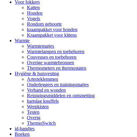
Voor fokkers
Katten
Honden
Vogels
Rondom geboorte
kraampakket voor honden
Kraampakket voor kittens
Warmte
Warmtematjes
Warmtelampen en toebehoren
Couveuses en toebehoren
Overige warmtebronnen
Thermometers en thermostaten
Hygiëne & huisvesting
Arterieklemmen
Onderleggers en trainingsmatjes
Verband en wonden
Reinigingsmiddelen en ontsmetting
hartslag knuffels
Werpkisten
Testen
Overig
ThermoSwitch
id-bandjes
Boeken