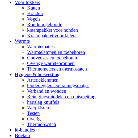
Voor fokkers
Katten
Honden
Vogels
Rondom geboorte
kraampakket voor honden
Kraampakket voor kittens
Warmte
Warmtematjes
Warmtelampen en toebehoren
Couveuses en toebehoren
Overige warmtebronnen
Thermometers en thermostaten
Hygiëne & huisvesting
Arterieklemmen
Onderleggers en trainingsmatjes
Verband en wonden
Reinigingsmiddelen en ontsmetting
hartslag knuffels
Werpkisten
Testen
Overig
ThermoSwitch
id-bandjes
Boeken