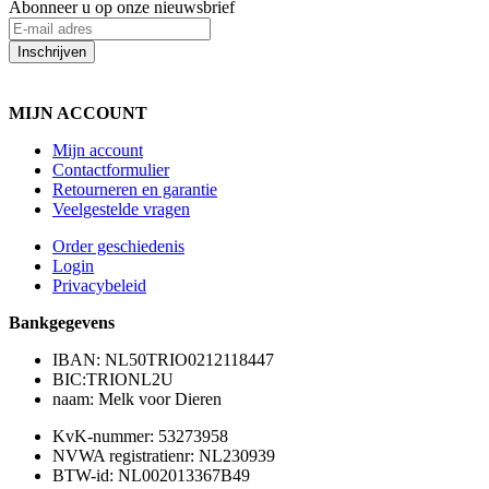
Abonneer u op onze nieuwsbrief
Inschrijven
MIJN ACCOUNT
Mijn account
Contactformulier
Retourneren en garantie
Veelgestelde vragen
Order geschiedenis
Login
Privacybeleid
Bankgegevens
IBAN: NL50TRIO0212118447
BIC:TRIONL2U
naam: Melk voor Dieren
KvK-nummer: 53273958
NVWA registratienr: NL230939
BTW-id: NL002013367B49