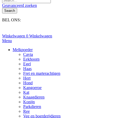
Geavanceerd zoeken
Search
BEL ONS:
+31(0)6-245 25 734
Winkelwagen
0
Winkelwagen
Menu
Melkpoeder
Cavia
Eekhoorn
Egel
Haas
Fret en marterachtigen
Hert
Hond
Kangoeroe
Kat
Knaagdieren
Konijn
Parkdieren
Ree
Vee en boerderijdieren