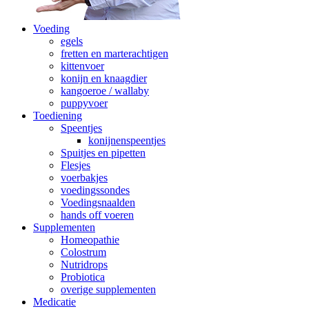
Voeding
egels
fretten en marterachtigen
kittenvoer
konijn en knaagdier
kangoeroe / wallaby
puppyvoer
Toediening
Speentjes
konijnenspeentjes
Spuitjes en pipetten
Flesjes
voerbakjes
voedingssondes
Voedingsnaalden
hands off voeren
Supplementen
Homeopathie
Colostrum
Nutridrops
Probiotica
overige supplementen
Medicatie