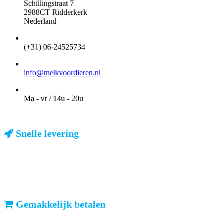
Schillingstraat 7
2988CT Ridderkerk
Nederland
TELEFOON
(+31) 06-24525734
EMAIL
info@melkvoordieren.nl
OPENINGSTIJDEN VOOR AFHALEN
Ma - vr / 14u - 20u
Snelle levering
ma-vr: voor 23u besteld, dezelfde dag verzonden
We weten dat u haast heeft. Doordeweeks kunt u het pakketje de
volgende dag al verwachten. Ook in België!
Gemakkelijk betalen