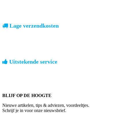
vooruitbetalen of iDeal, mrCash, Sofort en Paypal
Zodra uw betaling is ontvangen, sturen wij u de bestelling.
Lage verzendkosten
geen verrassingen achteraf
Nederland: €4,95 | België: €7,95 | Europa: vanaf €13,00
Uitstekende service
ouderwets kennis van zaken
We weten hoe het is om een jong groot te brengen. Ook buiten
kantoortijden staan we voor u klaar.
BLIJF OP DE HOOGTE
Nieuwe artikelen, tips & adviezen, voordeeltjes.
Schrijf je in voor onze nieuwsbrief.