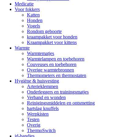
Medicatie
Voor fokkers
Katten
Honden
Vogels
Rondom geboorte
kraampakket voor honden
Kraampakket voor kittens
Warmte
Warmtematjes
Warmtelampen en toebehoren
Couveuses en toebehoren
Overige warmtebronnen
Thermometers en thermostaten
Hygiëne & huisvesting
Arterieklemmen
Onderleggers en trainingsmatjes
Verband en wonden
Reinigingsmiddelen en ontsmetting
hartslag knuffels
Werpkisten
Testen
Overig
ThermoSwitch
id-bandjes