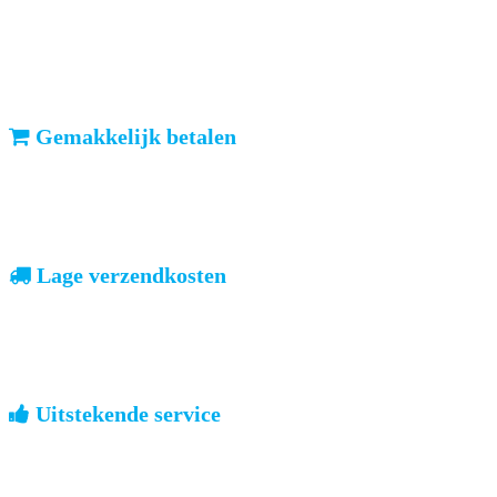
ma-vr: voor 23u besteld, dezelfde dag verzonden
We weten dat u haast heeft. Doordeweeks kunt u het pakketje de
volgende dag al verwachten. Ook in België!
Gemakkelijk betalen
vooruitbetalen of iDeal, mrCash, Sofort en Paypal
Zodra uw betaling is ontvangen, sturen wij u de bestelling.
Lage verzendkosten
geen verrassingen achteraf
Nederland: €4,95 | België: €7,95 | Europa: vanaf €13,00
Uitstekende service
ouderwets kennis van zaken
We weten hoe het is om een jong groot te brengen. Ook buiten
kantoortijden staan we voor u klaar.