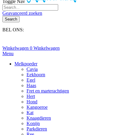
Toggle Nav
Geavanceerd zoeken
Search
BEL ONS:
+31(0)6-245 25 734
Winkelwagen
0
Winkelwagen
Menu
Melkpoeder
Cavia
Eekhoorn
Egel
Haas
Fret en marterachtigen
Hert
Hond
Kangoeroe
Kat
Knaagdieren
Konijn
Parkdieren
Ree