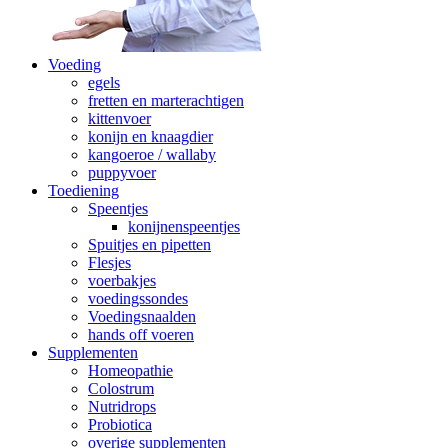
Voeding
egels
fretten en marterachtigen
kittenvoer
konijn en knaagdier
kangoeroe / wallaby
puppyvoer
Toediening
Speentjes
konijnenspeentjes
Spuitjes en pipetten
Flesjes
voerbakjes
voedingssondes
Voedingsnaalden
hands off voeren
Supplementen
Homeopathie
Colostrum
Nutridrops
Probiotica
overige supplementen