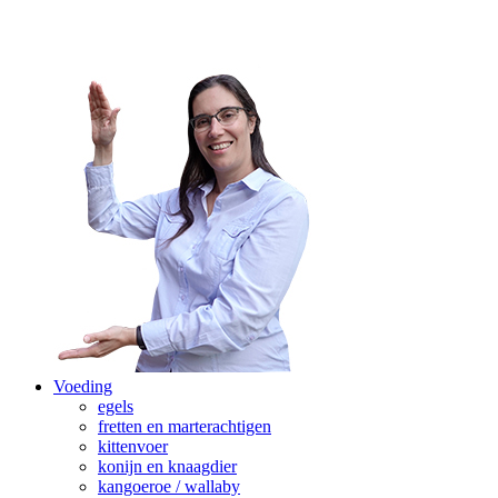
Voeding
egels
fretten en marterachtigen
kittenvoer
konijn en knaagdier
kangoeroe / wallaby