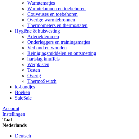
Warmtematjes
Warmtelampen en toebehoren
Couveuses en toebehoren
Overige warmtebronnen
Thermometers en thermostaten
Hygiëne & huisvesting
Arterieklemmen
Onderleggers en trainingsmatjes
Verband en wonden
Reinigingsmiddelen en ontsmetting
hartslag knuffels
Werpkisten
Testen
Overig
ThermoSwitch
id-bandjes
Boeken
Sale
Sale
Account
Instellingen
Taal
Nederlands
Deutsch