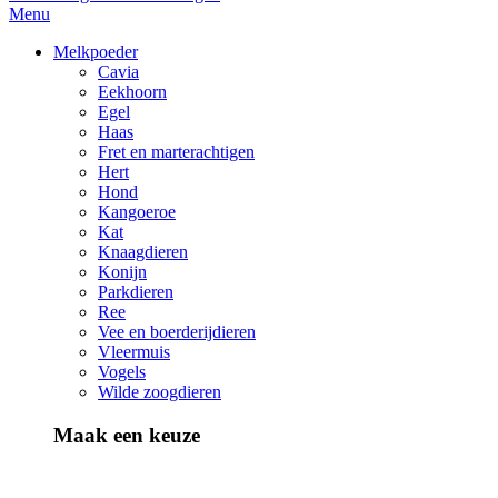
Menu
Melkpoeder
Cavia
Eekhoorn
Egel
Haas
Fret en marterachtigen
Hert
Hond
Kangoeroe
Kat
Knaagdieren
Konijn
Parkdieren
Ree
Vee en boerderijdieren
Vleermuis
Vogels
Wilde zoogdieren
Maak een keuze