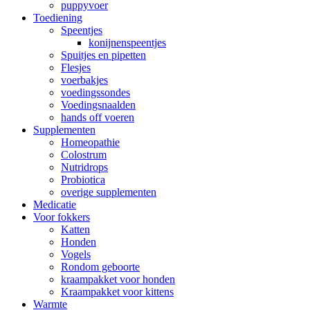
puppyvoer
Toediening
Speentjes
konijnenspeentjes
Spuitjes en pipetten
Flesjes
voerbakjes
voedingssondes
Voedingsnaalden
hands off voeren
Supplementen
Homeopathie
Colostrum
Nutridrops
Probiotica
overige supplementen
Medicatie
Voor fokkers
Katten
Honden
Vogels
Rondom geboorte
kraampakket voor honden
Kraampakket voor kittens
Warmte