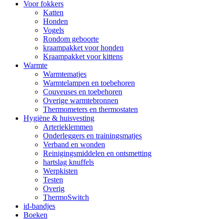
Voor fokkers
Katten
Honden
Vogels
Rondom geboorte
kraampakket voor honden
Kraampakket voor kittens
Warmte
Warmtematjes
Warmtelampen en toebehoren
Couveuses en toebehoren
Overige warmtebronnen
Thermometers en thermostaten
Hygiëne & huisvesting
Arterieklemmen
Onderleggers en trainingsmatjes
Verband en wonden
Reinigingsmiddelen en ontsmetting
hartslag knuffels
Werpkisten
Testen
Overig
ThermoSwitch
id-bandjes
Boeken