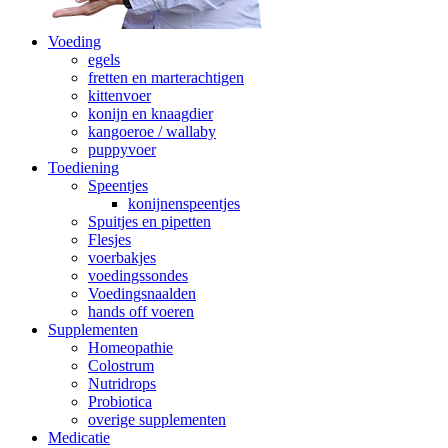
Voeding
egels
fretten en marterachtigen
kittenvoer
konijn en knaagdier
kangoeroe / wallaby
puppyvoer
Toediening
Speentjes
konijnenspeentjes
Spuitjes en pipetten
Flesjes
voerbakjes
voedingssondes
Voedingsnaalden
hands off voeren
Supplementen
Homeopathie
Colostrum
Nutridrops
Probiotica
overige supplementen
Medicatie