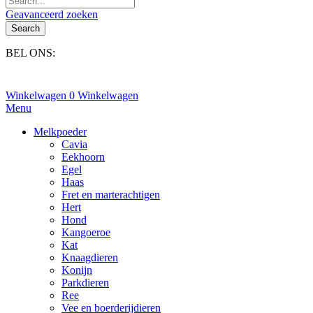
Geavanceerd zoeken
Search
BEL ONS:
+31(0)6-245 25 734
Winkelwagen
0
Winkelwagen
Menu
Melkpoeder
Cavia
Eekhoorn
Egel
Haas
Fret en marterachtigen
Hert
Hond
Kangoeroe
Kat
Knaagdieren
Konijn
Parkdieren
Ree
Vee en boerderijdieren