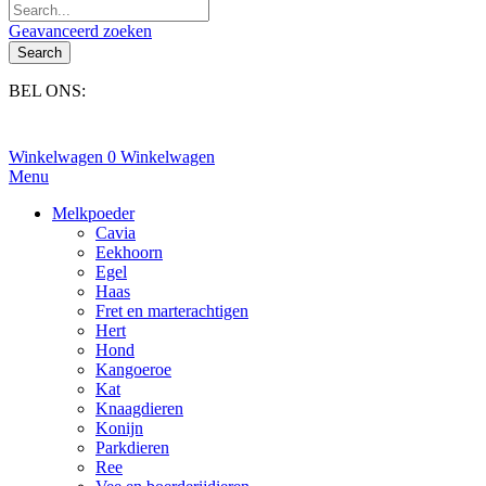
Geavanceerd zoeken
Search
BEL ONS:
+31(0)6-245 25 734
Winkelwagen
0
Winkelwagen
Menu
Melkpoeder
Cavia
Eekhoorn
Egel
Haas
Fret en marterachtigen
Hert
Hond
Kangoeroe
Kat
Knaagdieren
Konijn
Parkdieren
Ree