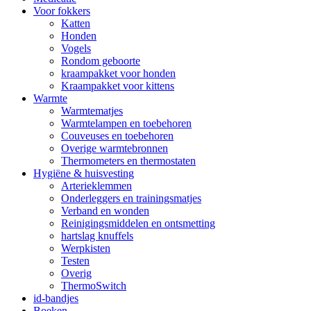
Voor fokkers
Katten
Honden
Vogels
Rondom geboorte
kraampakket voor honden
Kraampakket voor kittens
Warmte
Warmtematjes
Warmtelampen en toebehoren
Couveuses en toebehoren
Overige warmtebronnen
Thermometers en thermostaten
Hygiëne & huisvesting
Arterieklemmen
Onderleggers en trainingsmatjes
Verband en wonden
Reinigingsmiddelen en ontsmetting
hartslag knuffels
Werpkisten
Testen
Overig
ThermoSwitch
id-bandjes
Boeken