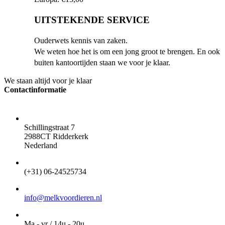
UITSTEKENDE SERVICE
Ouderwets kennis van zaken.
We weten hoe het is om een jong groot te brengen. En ook
buiten kantoortijden staan we voor je klaar.
We staan altijd voor je klaar
Contactinformatie
ADRES
Schillingstraat 7
2988CT Ridderkerk
Nederland
TELEFOON
(+31) 06-24525734
EMAIL
info@melkvoordieren.nl
OPENINGSTIJDEN VOOR AFHALEN
Ma - vr / 14u - 20u