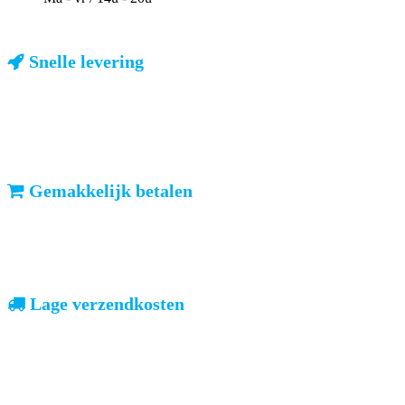
Snelle levering
ma-vr: voor 23u besteld, dezelfde dag verzonden
We weten dat u haast heeft. Doordeweeks kunt u het pakketje de
volgende dag al verwachten. Ook in België!
Gemakkelijk betalen
vooruitbetalen of iDeal, mrCash, Sofort en Paypal
Zodra uw betaling is ontvangen, sturen wij u de bestelling.
Lage verzendkosten
geen verrassingen achteraf
Nederland: €4,95 | België: €7,95 | Europa: vanaf €13,00