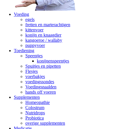
Voeding
egels
fretten en marterachtigen
kittenvoer
konijn en knaagdier
kangoeroe / wallaby
puppyvoer
Toediening
Speentjes
konijnenspeentjes
Spuitjes en pipetten
Flesjes
voerbakjes
voedingssondes
Voedingsnaalden
hands off voeren
Supplementen
Homeopathie
Colostrum
Nutridrops
Probiotica
overige supplementen
Medicatie