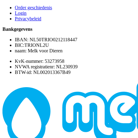
Order geschiedenis
Login
Privacybeleid
Bankgegevens
IBAN: NL50TRIO0212118447
BIC:TRIONL2U
naam: Melk voor Dieren
KvK-nummer: 53273958
NVWA registratienr: NL230939
BTW-id: NL002013367B49