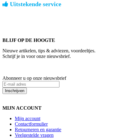
Uitstekende service
ouderwets kennis van zaken
We weten hoe het is om een jong groot te brengen. Ook buiten
kantoortijden staan we voor u klaar.
BLIJF OP DE HOOGTE
Nieuwe artikelen, tips & adviezen, voordeeltjes.
Schrijf je in voor onze nieuwsbrief.
Abonneer u op onze nieuwsbrief
Inschrijven
MIJN ACCOUNT
Mijn account
Contactformulier
Retourneren en garantie
Veelgestelde vragen