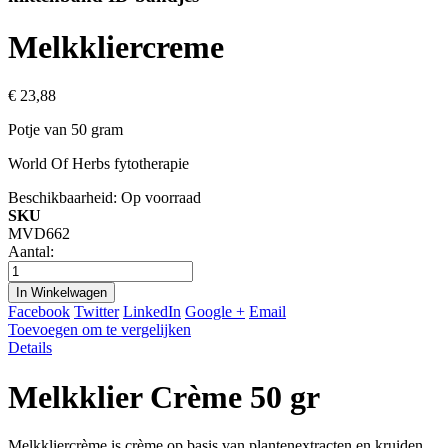
Melkkliercreme
€ 23,88
Potje van 50 gram
World Of Herbs fytotherapie
Beschikbaarheid:
Op voorraad
SKU
MVD662
Aantal:
In Winkelwagen
Facebook
Twitter
LinkedIn
Google +
Email
Toevoegen om te vergelijken
Details
Melkklier Crème 50 gr
Melkkliercrème is crème op basis van plantenextracten en kruiden