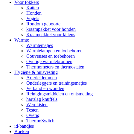
Voor fokkers
Katten
Honden
Vogels
Rondom geboorte
kraampakket voor honden
Kraampakket voor kittens
Warmte
Warmtematjes
Warmtelampen en toebehoren
Couveuses en toebehoren
Overige warmtebronnen
Thermometers en thermostaten
Hygiëne & huisvesting
Arterieklemmen
Onderleggers en trainingsmatjes
Verband en wonden
Reinigingsmiddelen en ontsmetting
hartslag knuffels
Werpkisten
Testen
Overig
ThermoSwitch
id-bandjes
Boeken