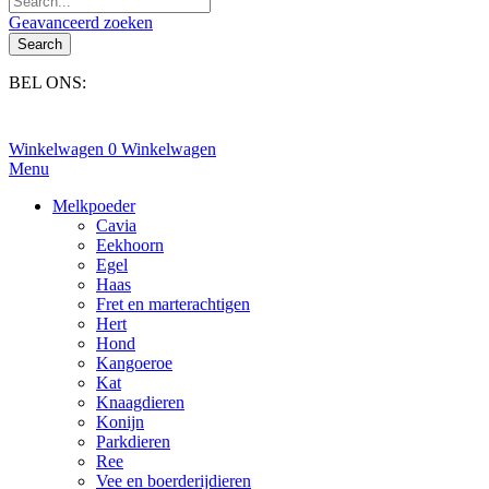
Geavanceerd zoeken
Search
BEL ONS:
+31(0)6-245 25 734
Winkelwagen
0
Winkelwagen
Menu
Melkpoeder
Cavia
Eekhoorn
Egel
Haas
Fret en marterachtigen
Hert
Hond
Kangoeroe
Kat
Knaagdieren
Konijn
Parkdieren
Ree
Vee en boerderijdieren