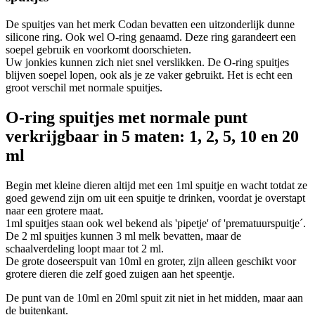
De spuitjes van het merk Codan bevatten een uitzonderlijk dunne
silicone ring. Ook wel O-ring genaamd. Deze ring garandeert een
soepel gebruik en voorkomt doorschieten.
Uw jonkies kunnen zich niet snel verslikken. De O-ring spuitjes
blijven soepel lopen, ook als je ze vaker gebruikt. Het is echt een
groot verschil met normale spuitjes.
O-ring spuitjes met normale punt
verkrijgbaar in 5 maten: 1, 2, 5, 10 en 20
ml
Begin met kleine dieren altijd met een 1ml spuitje en wacht totdat ze
goed gewend zijn om uit een spuitje te drinken, voordat je overstapt
naar een grotere maat.
1ml spuitjes staan ook wel bekend als 'pipetje' of 'prematuurspuitje´.
De 2 ml spuitjes kunnen 3 ml melk bevatten, maar de
schaalverdeling loopt maar tot 2 ml.
De grote doseerspuit van 10ml en groter, zijn alleen geschikt voor
grotere dieren die zelf goed zuigen aan het speentje.
De punt van de 10ml en 20ml spuit zit niet in het midden, maar aan
de buitenkant.