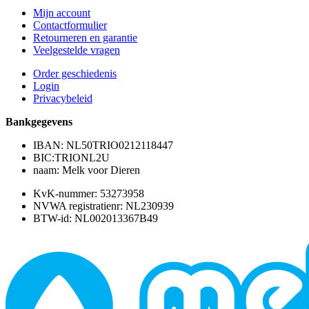
Mijn account
Contactformulier
Retourneren en garantie
Veelgestelde vragen
Order geschiedenis
Login
Privacybeleid
Bankgegevens
IBAN: NL50TRIO0212118447
BIC:TRIONL2U
naam: Melk voor Dieren
KvK-nummer: 53273958
NVWA registratienr: NL230939
BTW-id: NL002013367B49