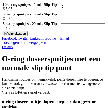
10 o-ring spuitjes - 5 ml - Slip Tip
€ 5,95
5 o-ring spuitjes - 10 ml - Slip Tip
€ 4,75
5 o-ring spuitjes - 20 ml - Slip Tip
€ 4,75
In Winkelwagen
Facebook
Twitter
LinkedIn
Google +
Email
Toevoegen om te vergelijken
Details
O-ring doseerspuitjes met een
normale slip tip punt
Handzame spuitjes om gemakkelijk jonge dieren mee te voeren. Je
kunt ze ook gebruiken om volwassen dieren mee te dwangvoeren
als ze ziek zijn.
Vrij van BPA en steriel verpakt.
o-ring doseerspuitjes lopen soepeler dan gewone
spuitjes