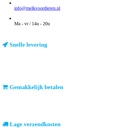
EMAIL
info@melkvoordieren.nl
OPENINGSTIJDEN VOOR AFHALEN
Ma - vr / 14u - 20u
Snelle levering
ma-vr: voor 23u besteld, dezelfde dag verzonden
We weten dat u haast heeft. Doordeweeks kunt u het pakketje de
volgende dag al verwachten. Ook in België!
Gemakkelijk betalen
vooruitbetalen of iDeal, mrCash, Sofort en Paypal
Zodra uw betaling is ontvangen, sturen wij u de bestelling.
Lage verzendkosten