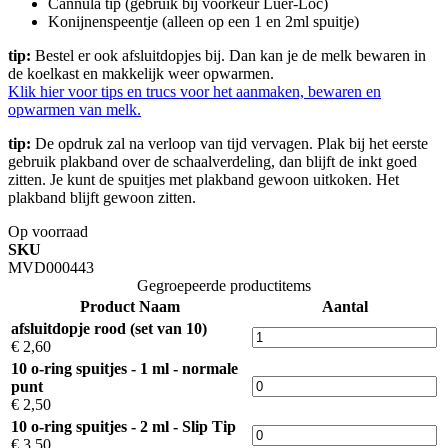
Cannula tip (gebruik bij voorkeur Luer-Loc)
Konijnenspeentje (alleen op een 1 en 2ml spuitje)
tip:
Bestel er ook afsluitdopjes bij. Dan kan je de melk bewaren in
de koelkast en makkelijk weer opwarmen.
Klik hier voor tips en trucs voor het aanmaken, bewaren en
opwarmen van melk.
tip:
De opdruk zal na verloop van tijd vervagen. Plak bij het eerste
gebruik plakband over de schaalverdeling, dan blijft de inkt goed
zitten. Je kunt de spuitjes met plakband gewoon uitkoken. Het
plakband blijft gewoon zitten.
Op voorraad
SKU
MVD000443
Gegroepeerde productitems
Product Naam
Aantal
afsluitdopje rood (set van 10)
€ 2,60
10 o-ring spuitjes - 1 ml - normale
punt
€ 2,50
10 o-ring spuitjes - 2 ml - Slip Tip
€ 3,50