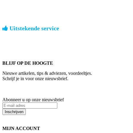
geen verrassingen achteraf
Nederland: €4,95 | België: €7,95 | Europa: vanaf €13,00
Uitstekende service
ouderwets kennis van zaken
We weten hoe het is om een jong groot te brengen. Ook buiten
kantoortijden staan we voor u klaar.
BLIJF OP DE HOOGTE
Nieuwe artikelen, tips & adviezen, voordeeltjes.
Schrijf je in voor onze nieuwsbrief.
Abonneer u op onze nieuwsbrief
Inschrijven
MIJN ACCOUNT