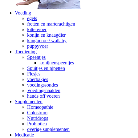
Voeding
egels
fretten en marterachtigen
kittenvoer
konijn en knaagdier
kangoeroe / wallaby
puppyvoer
Toediening
Speentjes
konijnenspeentjes
Spuitjes en pipetten
Flesjes
voerbakjes
voedingssondes
Voedingsnaalden
hands off voeren
Supplementen
Homeopathie
Colostrum
Nutridrops
Probiotica
overige supplementen
Medicatie