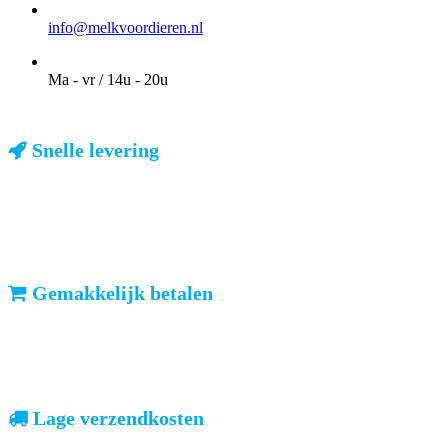
EMAIL
info@melkvoordieren.nl
OPENINGSTIJDEN VOOR AFHALEN
Ma - vr / 14u - 20u
Snelle levering
ma-vr: voor 23u besteld, dezelfde dag verzonden
We weten dat u haast heeft. Doordeweeks kunt u het pakketje de
volgende dag al verwachten. Ook in België!
Gemakkelijk betalen
vooruitbetalen of iDeal, mrCash, Sofort en Paypal
Zodra uw betaling is ontvangen, sturen wij u de bestelling.
Lage verzendkosten