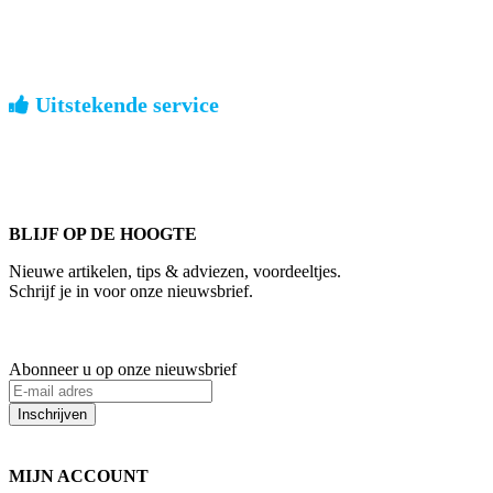
geen verrassingen achteraf
Nederland: €4,95 | België: €7,95 | Europa: vanaf €13,00
Uitstekende service
ouderwets kennis van zaken
We weten hoe het is om een jong groot te brengen. Ook buiten
kantoortijden staan we voor u klaar.
BLIJF OP DE HOOGTE
Nieuwe artikelen, tips & adviezen, voordeeltjes.
Schrijf je in voor onze nieuwsbrief.
Abonneer u op onze nieuwsbrief
Inschrijven
MIJN ACCOUNT