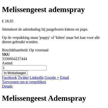
Melissengeest ademspray
€ 18,95
Stimuleert de ademhaling bij pasgeboren kittens en pups.
Op de verpakking staan 'puppy' of 'kitten' maar het kan voor alle
dieren gebruikt worden.
Beschikbaarheid:
Op voorraad
SKU
3336664227444
Aantal:
In Winkelwagen
Facebook
Twitter
LinkedIn
Google +
Email
Toevoegen om te vergelijken
Details
Melissengeest Ademspray