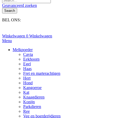
Geavanceerd zoeken
Search
BEL ONS:
+31(0)6-245 25 734
Winkelwagen
0
Winkelwagen
Menu
Melkpoeder
Cavia
Eekhoorn
Egel
Haas
Fret en marterachtigen
Hert
Hond
Kangoeroe
Kat
Knaagdieren
Konijn
Parkdieren
Ree
Vee en boerderijdieren