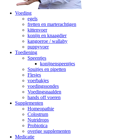
Voeding
egels
fretten en marterachtigen
kittenvoer
konijn en knaagdier
kangoeroe / wallaby
puppyvoer
Toediening
Speentjes
konijnenspeentjes
Spuitjes en pipetten
Flesjes
voerbakjes
voedingssondes
Voedingsnaalden
hands off voeren
Supplementen
Homeopathie
Colostrum
Nutridrops
Probiotica
overige supplementen
Medicatie