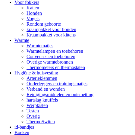
Voor fokkers
Katten
Honden
Vogels
Rondom geboorte
kraampakket voor honden
Kraampakket voor kittens
Warmte
Warmtematjes
Warmtelampen en toebehoren
Couveuses en toebehoren
Overige warmtebronnen
Thermometers en thermostaten
Hygiëne & huisvesting
Arterieklemmen
Onderleggers en trainingsmatjes
Verband en wonden
Reinigingsmiddelen en ontsmetting
hartslag knuffels
Werpkisten
Testen
Overig
ThermoSwitch
id-bandjes
Boeken