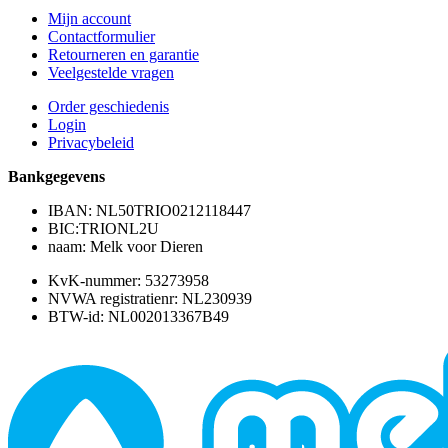
Mijn account
Contactformulier
Retourneren en garantie
Veelgestelde vragen
Order geschiedenis
Login
Privacybeleid
Bankgegevens
IBAN: NL50TRIO0212118447
BIC:TRIONL2U
naam: Melk voor Dieren
KvK-nummer: 53273958
NVWA registratienr: NL230939
BTW-id: NL002013367B49