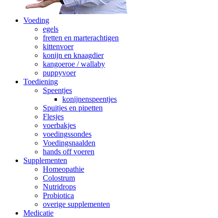
Voeding
egels
fretten en marterachtigen
kittenvoer
konijn en knaagdier
kangoeroe / wallaby
puppyvoer
Toediening
Speentjes
konijnenspeentjes
Spuitjes en pipetten
Flesjes
voerbakjes
voedingssondes
Voedingsnaalden
hands off voeren
Supplementen
Homeopathie
Colostrum
Nutridrops
Probiotica
overige supplementen
Medicatie