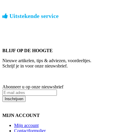
Uitstekende service
ouderwets kennis van zaken
We weten hoe het is om een jong groot te brengen. Ook buiten
kantoortijden staan we voor u klaar.
BLIJF OP DE HOOGTE
Nieuwe artikelen, tips & adviezen, voordeeltjes.
Schrijf je in voor onze nieuwsbrief.
Abonneer u op onze nieuwsbrief
Inschrijven
MIJN ACCOUNT
Mijn account
Contactformulier