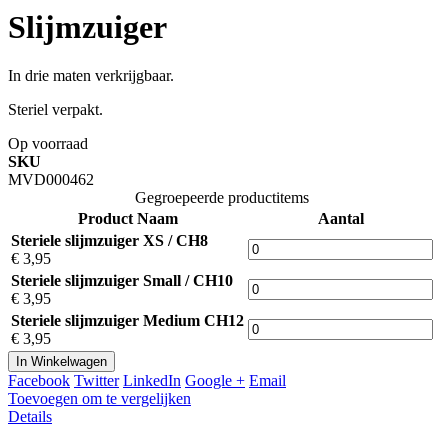
Slijmzuiger
In drie maten verkrijgbaar.
Steriel verpakt.
Op voorraad
SKU
MVD000462
Gegroepeerde productitems
Product Naam
Aantal
Steriele slijmzuiger XS / CH8
€ 3,95
Steriele slijmzuiger Small / CH10
€ 3,95
Steriele slijmzuiger Medium CH12
€ 3,95
In Winkelwagen
Facebook
Twitter
LinkedIn
Google +
Email
Toevoegen om te vergelijken
Details