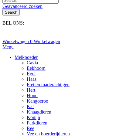
Geavanceerd zoeken
Search
BEL ONS:
+31(0)6-245 25 734
Winkelwagen
0
Winkelwagen
Menu
Melkpoeder
Cavia
Eekhoorn
Egel
Haas
Fret en marterachtigen
Hert
Hond
Kangoeroe
Kat
Knaagdieren
Konijn
Parkdieren
Ree
Vee en boerderijdieren