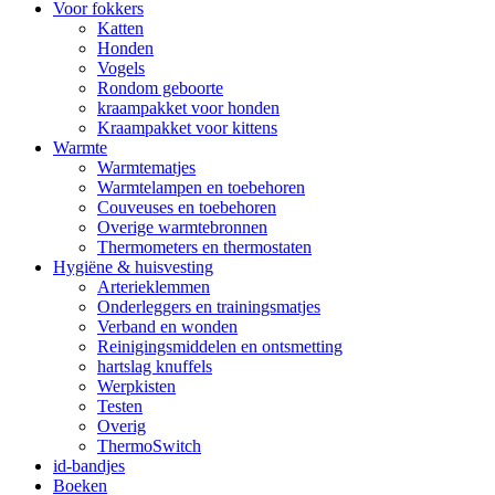
Voor fokkers
Katten
Honden
Vogels
Rondom geboorte
kraampakket voor honden
Kraampakket voor kittens
Warmte
Warmtematjes
Warmtelampen en toebehoren
Couveuses en toebehoren
Overige warmtebronnen
Thermometers en thermostaten
Hygiëne & huisvesting
Arterieklemmen
Onderleggers en trainingsmatjes
Verband en wonden
Reinigingsmiddelen en ontsmetting
hartslag knuffels
Werpkisten
Testen
Overig
ThermoSwitch
id-bandjes
Boeken