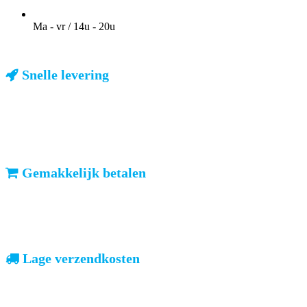
OPENINGSTIJDEN VOOR AFHALEN
Ma - vr / 14u - 20u
Snelle levering
ma-vr: voor 23u besteld, dezelfde dag verzonden
We weten dat u haast heeft. Doordeweeks kunt u het pakketje de
volgende dag al verwachten. Ook in België!
Gemakkelijk betalen
vooruitbetalen of iDeal, mrCash, Sofort en Paypal
Zodra uw betaling is ontvangen, sturen wij u de bestelling.
Lage verzendkosten
geen verrassingen achteraf
Nederland: €4,95 | België: €7,95 | Europa: vanaf €13,00